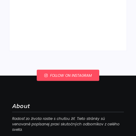
Ako to, že polievka
skysne a pokazí sa,
napriek tomu, že ju
Chlieb náš
znovu prevarím?
každodenný…
By
Admin
By
Admin
FOLLOW ON INSTAGRAM
About
Radosť zo života rastie s chuťou žiť. Tieto stránky sú
venované popísanej praxi skutočných odborníkov z celého
sveta.