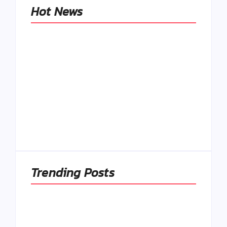
Hot News
Naše tradičné jedlá
netreba
rehabilitovať
módou, ale
Spoľahlivé spúšťače
pochopiť ich
a udržiavače pocitu
pôvodnú logiku
sýtosti
By
Admin
By
Admin
Trending Posts