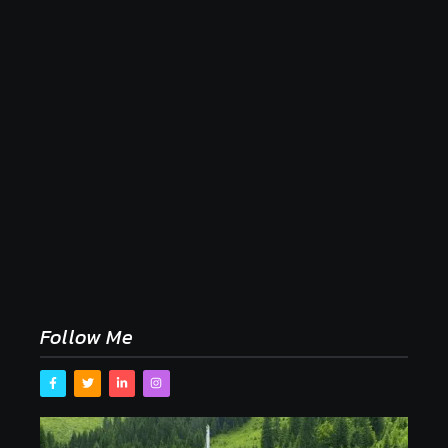
Naše tradičné jedlá netreba rehabilitovať módou,
ale pochopiť ich pôvodnú logiku
2. mája 2026
Follow Me