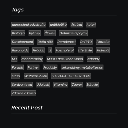
Tags
adrenoleukodystrofia
antibiotiká
Artróza
Autori
Biológia
Bylinky
Človek
Definície a pojmy
Development
Diéta AB0
Domácnosť
Dr.FYTO
Filozofia
flavonoidy
Hrádok
i2
kaempferol
Life Style
Materiál
MD
monoterpény
MUDr.Karel Erben videá
Nápady
Paraziti
Partner
Produkty
sekundárny metabolizmus
sirup
Skutoční lekári
SLOVAKIA TOPTOUR TEAM
Správanie sa
Udalosti
Vitamíny
Zázvor
Zdravie
Zdravie a krása
Recent Post