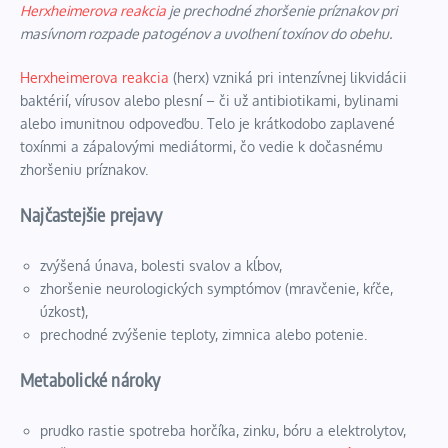
Herxheimerova reakcia
je prechodné zhoršenie príznakov pri
masívnom rozpade patogénov a uvoľnení toxínov do obehu.
Herxheimerova reakcia
(herx) vzniká pri intenzívnej likvidácii
baktérií, vírusov alebo plesní – či už antibiotikami, bylinami
alebo imunitnou odpoveďou. Telo je krátkodobo zaplavené
toxínmi a zápalovými mediátormi, čo vedie k dočasnému
zhoršeniu príznakov.
Najčastejšie prejavy
zvýšená únava, bolesti svalov a kĺbov,
zhoršenie neurologických symptómov (mravčenie, kŕče,
úzkosť),
prechodné zvýšenie teploty, zimnica alebo potenie.
Metabolické nároky
prudko rastie spotreba horčíka, zinku, bóru a elektrolytov,