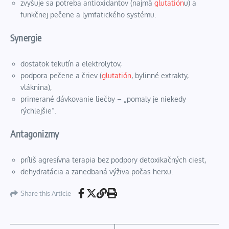
zvyšuje sa potreba antioxidantov (najmä
glutatión
u) a
funkčnej pečene a lymfatického systému.
Synergie
dostatok tekutín a elektrolytov,
podpora pečene a čriev (
glutatión
, bylinné extrakty,
vláknina),
primerané dávkovanie liečby – „pomaly je niekedy
rýchlejšie“.
Antagonizmy
príliš agresívna terapia bez podpory detoxikačných ciest,
dehydratácia a zanedbaná výživa počas herxu.
Share this Article