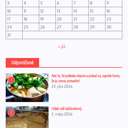
3
4
5
6
7
8
9
10
11
12
13
14
15
16
17
18
19
20
21
22
23
24
25
26
27
28
29
30
31
« júl
Odporúčané
Ako to, že polievka skysne a pokazí sa, napriek tomu,
1
že ju znovu prevarím?
23. júla 2026
Chlieb náš každodenný…
2
2. mája 2026