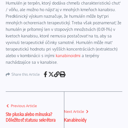
Humulén je terpén, ktorý dodáva chmeľu charakteristickú chuť
/ vôňu, ale možno ho nájsť aj v mnohých kmeňoch kanabisu.
Predklinický výskum naznačuje, že humulén môže byť pri
mnohých ochoreniach terapeutický. Treba však poznamenať, že
humulén je prítomný len v stopových množstvách (0.01-1%) v
kvetoch kanabisu, ktoré nemusia postačovať na to, aby sa
vyvinuli terapeutické účinky samotné. Humulén môže mať
terapeutickú hodnotu pri vyšších koncentráciách (extraktoch)
alebo v kombinácii s inými
kanabinoidmi
a terpény
nachádzajúce sa v kanabise.
Share this Article
Previous Article
Next Article
Ste pluska alebo mínuska?
Dôležitosť statusu sekrétora
Kanabinoidy