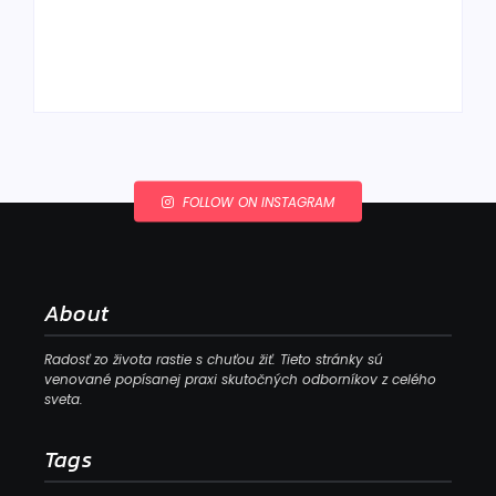
skysne a pokazí sa,
napriek tomu, že ju
Chlieb náš
znovu prevarím?
každodenný…
By
Admin
By
Admin
FOLLOW ON INSTAGRAM
About
Radosť zo života rastie s chuťou žiť. Tieto stránky sú
venované popísanej praxi skutočných odborníkov z celého
sveta.
Tags