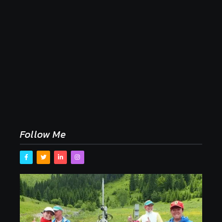
Naše tradičné jedlá netreba rehabilitovať módou,
ale pochopiť ich pôvodnú logiku
2. mája 2026
Follow Me