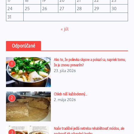
17
18
19
20
21
22
23
24
25
26
27
28
29
30
31
« júl
Odporúčané
Ako to, že polievka skysne a pokazí sa, napriek tomu,
1
že ju znovu prevarím?
23. júla 2026
Chlieb náš každodenný…
2
2. mája 2026
Naše tradičné jedlá netreba rehabilitovať módou, ale
3
pochopiť ich pôvodnú logiku