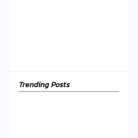
Naše tradičné jedlá
netreba
rehabilitovať
módou, ale
Spoľahlivé spúšťače
pochopiť ich
a udržiavače pocitu
pôvodnú logiku
sýtosti
By
Admin
By
Admin
Trending Posts
Ako to, že polievka