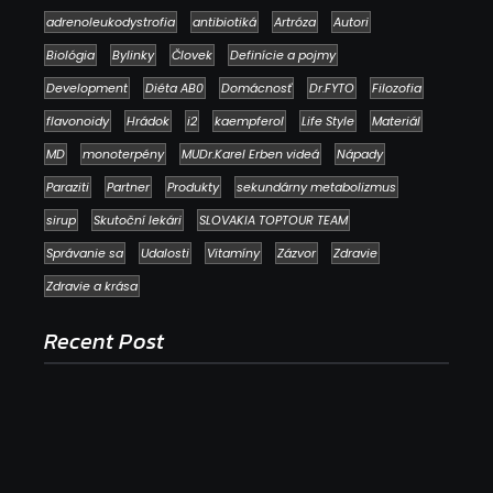
adrenoleukodystrofia
antibiotiká
Artróza
Autori
Biológia
Bylinky
Človek
Definície a pojmy
Development
Diéta AB0
Domácnosť
Dr.FYTO
Filozofia
flavonoidy
Hrádok
i2
kaempferol
Life Style
Materiál
MD
monoterpény
MUDr.Karel Erben videá
Nápady
Paraziti
Partner
Produkty
sekundárny metabolizmus
sirup
Skutoční lekári
SLOVAKIA TOPTOUR TEAM
Správanie sa
Udalosti
Vitamíny
Zázvor
Zdravie
Zdravie a krása
Recent Post