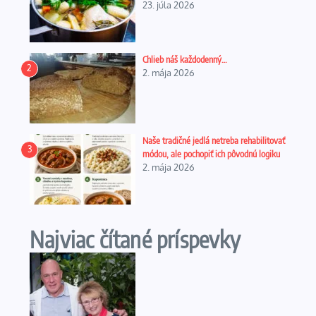
23. júla 2026
Chlieb náš každodenný…
2
2. mája 2026
Naše tradičné jedlá netreba rehabilitovať
3
módou, ale pochopiť ich pôvodnú logiku
2. mája 2026
Najviac čítané príspevky