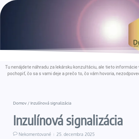
Tu nenájdete náhradu za lekársku konzultáciu, ale tieto informác
pochopiť, čo sa s vami deje a prečo to, čo vám hovoria, nezodpoved
Domov
/
Inzulínová signalizácia
Inzulínová signalizácia
Nekomentované
25. decembra 2025