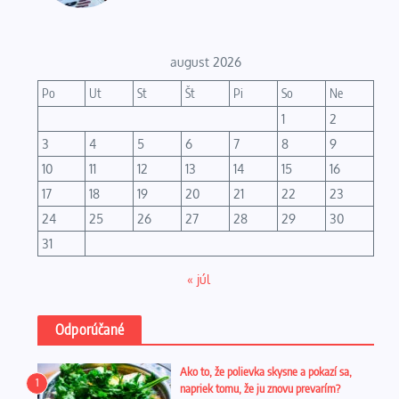
august 2026
Po
Ut
St
Št
Pi
So
Ne
1
2
3
4
5
6
7
8
9
10
11
12
13
14
15
16
17
18
19
20
21
22
23
24
25
26
27
28
29
30
31
« júl
Odporúčané
Ako to, že polievka skysne a pokazí sa,
1
napriek tomu, že ju znovu prevarím?