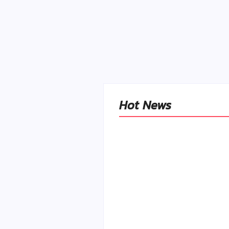
Hot News
Naše tradičné jedlá
netreba rehabilitovať
módou, ale pochopiť ic
pôvodnú logiku
By
Admin
-
2. mája 2026