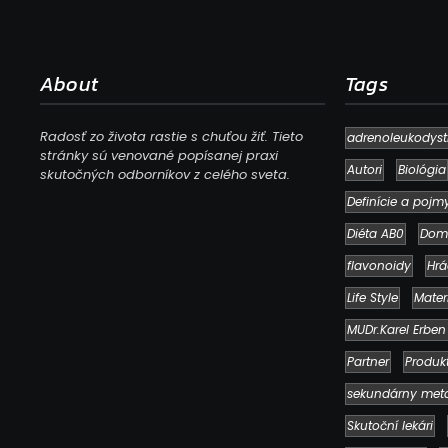
About
Tags
Radosť zo života rastie s chuťou žiť. Tieto
adrenoleukodyst
stránky sú venované popísanej praxi
Autori
Biológia
skutočných odborníkov z celého sveta.
Definície a pojm
Diéta AB0
Dom
flavonoidy
Hrá
Life Style
Mater
MUDr.Karel Erben
Partner
Produk
sekundárny met
Skutoční lekári