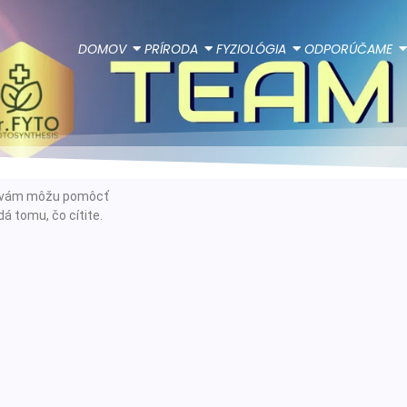
DOMOV
PRÍRODA
FYZIOLÓGIA
ODPORÚČAME
ie vám môžu pomôcť
á tomu, čo cítite.