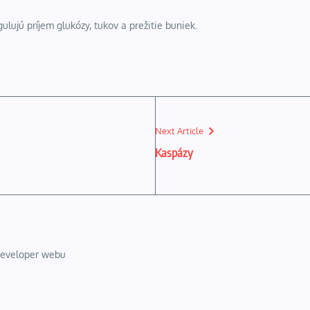
lujú príjem glukózy, tukov a prežitie buniek.
Next Article
Kaspázy
 developer webu