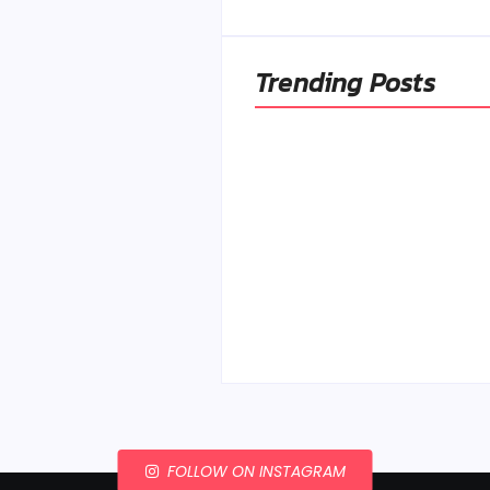
Trending Posts
Ako to, že polievka sky
a pokazí sa, napriek to
že ju znovu prevarím?
By
Admin
-
23. júla 2026
FOLLOW ON INSTAGRAM