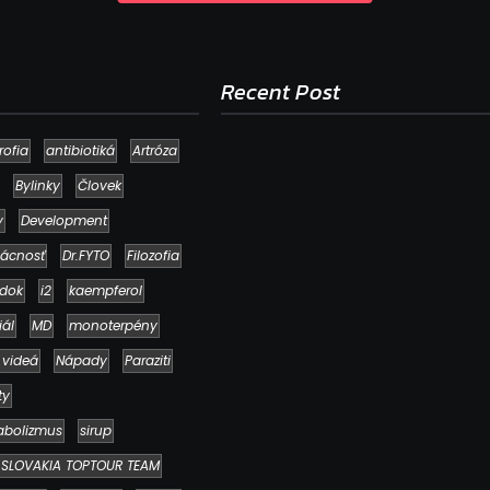
Recent Post
rofia
antibiotiká
Artróza
Bylinky
Človek
y
Development
ácnosť
Dr.FYTO
Filozofia
dok
i2
kaempferol
iál
MD
monoterpény
 videá
Nápady
Paraziti
Ako to, že polievka skysne a pokazí sa
napriek tomu, že ju znovu prevarím?
ty
23. júla 2026
abolizmus
sirup
SLOVAKIA TOPTOUR TEAM