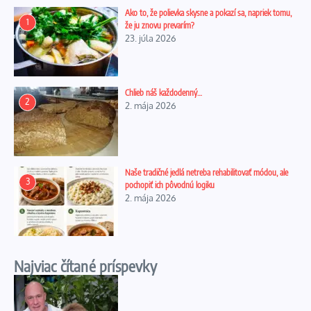
Ako to, že polievka skysne a pokazí sa, napriek tomu,
1
že ju znovu prevarím?
23. júla 2026
Chlieb náš každodenný…
2
2. mája 2026
Naše tradičné jedlá netreba rehabilitovať módou, ale
3
pochopiť ich pôvodnú logiku
2. mája 2026
Najviac čítané príspevky