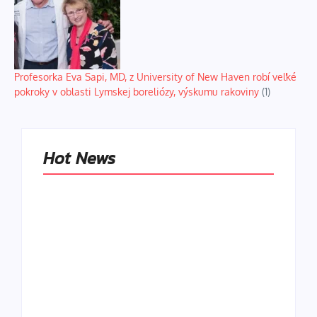
Profesorka Eva Sapi, MD, z University of New Haven robí veľké
pokroky v oblasti Lymskej boreliózy, výskumu rakoviny
(1)
Hot News
Naše tradičné jedlá
netreba
rehabilitovať
módou, ale
Spoľahlivé spúšťače
pochopiť ich
a udržiavače pocitu
pôvodnú logiku
sýtosti