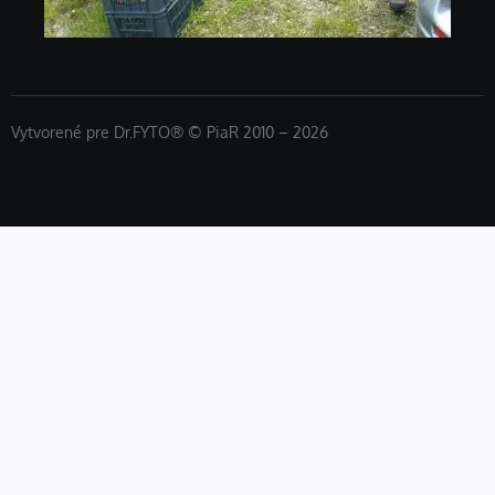
Vytvorené pre Dr.FYTO® © PiaR 2010 – 2026