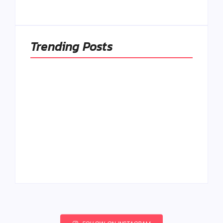
By
Admin
By
Admin
Trending Posts
Ako to, že polievka
skysne a pokazí sa,
napriek tomu, že ju
Chlieb náš
znovu prevarím?
každodenný…
By
Admin
By
Admin