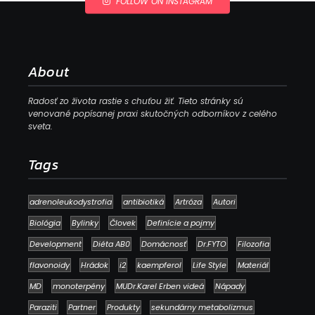
FOLLOW ON INSTAGRAM
About
Radosť zo života rastie s chuťou žiť. Tieto stránky sú
venované popísanej praxi skutočných odborníkov z celého
sveta.
Tags
adrenoleukodystrofia
antibiotiká
Artróza
Autori
Biológia
Bylinky
Človek
Definície a pojmy
Development
Diéta AB0
Domácnosť
Dr.FYTO
Filozofia
flavonoidy
Hrádok
i2
kaempferol
Life Style
Materiál
MD
monoterpény
MUDr.Karel Erben videá
Nápady
Paraziti
Partner
Produkty
sekundárny metabolizmus