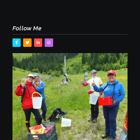
Naše tradičné jedlá netreba rehabilitovať módou,
ale pochopiť ich pôvodnú logiku
2. mája 2026
Follow Me