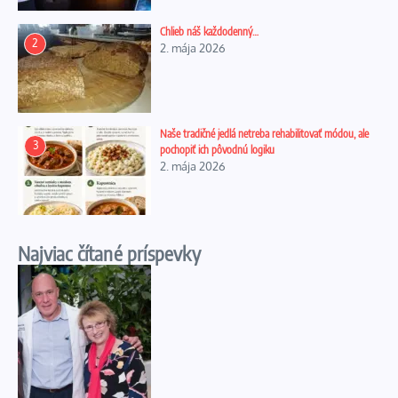
Chlieb náš každodenný…
2
2. mája 2026
Naše tradičné jedlá netreba rehabilitovať módou, ale
3
pochopiť ich pôvodnú logiku
2. mája 2026
Najviac čítané príspevky