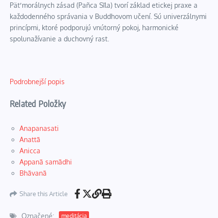
Päť morálnych zásad (Pañca Sīla) tvorí základ etickej praxe a
každodenného správania v Buddhovom učení. Sú univerzálnymi
princípmi, ktoré podporujú vnútorný pokoj, harmonické
spolunažívanie a duchovný rast.
Podrobnejší popis
Related Položky
Anapanasati
Anattā
Anicca
Appanā samādhi
Bhāvanā
Share this Article
Označené:
meditácia