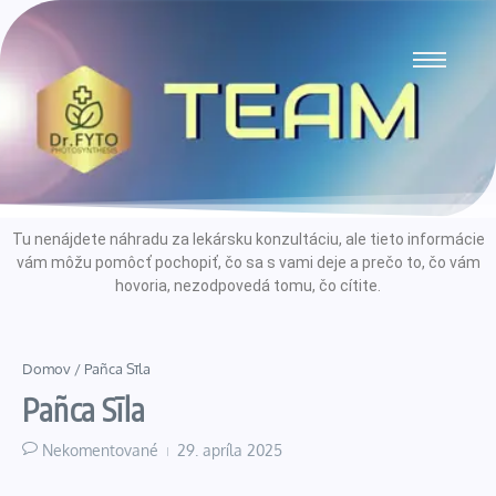
Tu nenájdete náhradu za lekársku konzultáciu, ale tieto informácie
vám môžu pomôcť pochopiť, čo sa s vami deje a prečo to, čo vám
hovoria, nezodpovedá tomu, čo cítite.
Domov
/
Pañca Sīla
Pañca Sīla
Nekomentované
29. apríla 2025