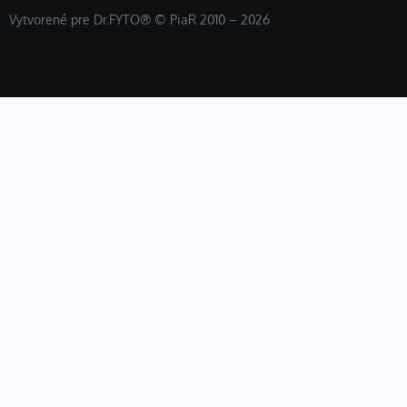
Vytvorené pre Dr.FYTO® © PiaR 2010 – 2026