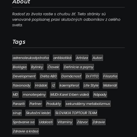
About
Radosť zo života rastie s chuťou žiť. Tieto stránky sú
venované popísanej praxi skutočných odborníkov z celého
sveta.
Tags
adrenoleukodystrofia
antibiotiká
Artróza
Autori
Biológia
Bylinky
Človek
Definície a pojmy
Development
Diéta AB0
Domácnosť
Dr.FYTO
Filozofia
flavonoidy
Hrádok
i2
kaempferol
Life Style
Materiál
MD
monoterpény
MUDr.Karel Erben videá
Nápady
Paraziti
Partner
Produkty
sekundárny metabolizmus
sirup
Skutoční lekári
SLOVAKIA TOPTOUR TEAM
Správanie sa
Udalosti
Vitamíny
Zázvor
Zdravie
Zdravie a krása