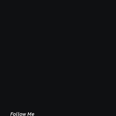
Naše tradičné jedlá netreba rehabilitovať módou,
ale pochopiť ich pôvodnú logiku
2. mája 2026
Follow Me