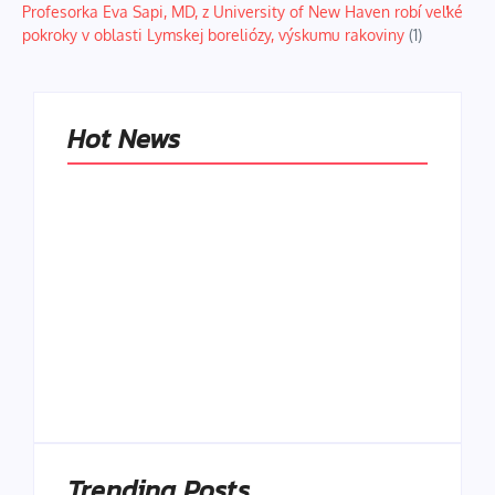
Profesorka Eva Sapi, MD, z University of New Haven robí veľké
pokroky v oblasti Lymskej boreliózy, výskumu rakoviny
(1)
Hot News
Naše tradičné jedlá
netreba
rehabilitovať
módou, ale
Spoľahlivé spúšťače
pochopiť ich
a udržiavače pocitu
pôvodnú logiku
sýtosti
By
Admin
By
Admin
Trending Posts