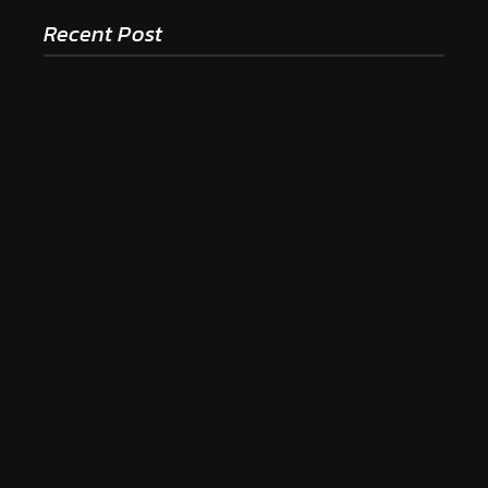
Recent Post
Ako to, že polievka skysne a pokazí sa, napriek
tomu, že ju znovu prevarím?
23. júla 2026