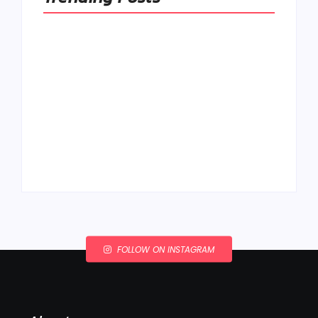
Ako to, že polievka
skysne a pokazí sa,
napriek tomu, že ju
Chlieb náš
znovu prevarím?
každodenný…
By
Admin
By
Admin
FOLLOW ON INSTAGRAM