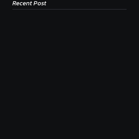
Recent Post
Ako to, že polievka skysne a pokazí sa, napriek
tomu, že ju znovu prevarím?
23. júla 2026