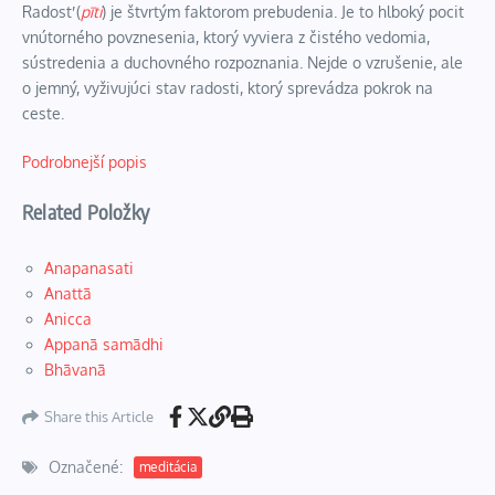
Radosť (
pīti
) je štvrtým faktorom prebudenia. Je to hlboký pocit
vnútorného povznesenia, ktorý vyviera z čistého vedomia,
sústredenia a duchovného rozpoznania. Nejde o vzrušenie, ale
o jemný, vyživujúci stav radosti, ktorý sprevádza pokrok na
ceste.
Podrobnejší popis
Related Položky
Anapanasati
Anattā
Anicca
Appanā samādhi
Bhāvanā
Share this Article
Označené:
meditácia