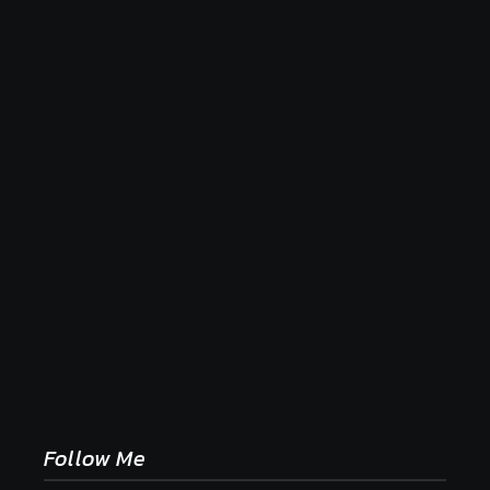
Naše tradičné jedlá netreba rehabilitovať módou,
ale pochopiť ich pôvodnú logiku
2. mája 2026
Follow Me