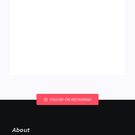
Ako to, že polievka
skysne a pokazí sa,
napriek tomu, že ju
Chlieb náš
znovu prevarím?
každodenný…
By
Admin
By
Admin
FOLLOW ON INSTAGRAM
About