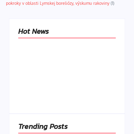
pokroky v oblasti Lymskej boreliózy, výskumu rakoviny
(1)
Hot News
Naše tradičné jedlá
netreba
rehabilitovať
módou, ale
Spoľahlivé spúšťače
pochopiť ich
a udržiavače pocitu
pôvodnú logiku
sýtosti
By
Admin
By
Admin
Trending Posts