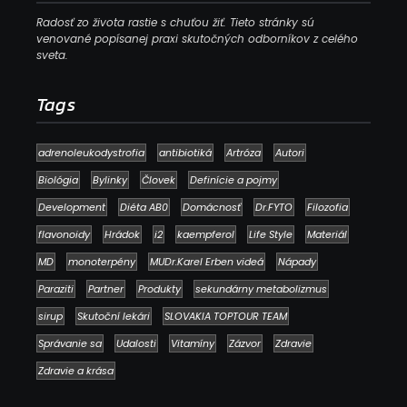
Radosť zo života rastie s chuťou žiť. Tieto stránky sú
venované popísanej praxi skutočných odborníkov z celého
sveta.
Tags
adrenoleukodystrofia
antibiotiká
Artróza
Autori
Biológia
Bylinky
Človek
Definície a pojmy
Development
Diéta AB0
Domácnosť
Dr.FYTO
Filozofia
flavonoidy
Hrádok
i2
kaempferol
Life Style
Materiál
MD
monoterpény
MUDr.Karel Erben videá
Nápady
Paraziti
Partner
Produkty
sekundárny metabolizmus
sirup
Skutoční lekári
SLOVAKIA TOPTOUR TEAM
Správanie sa
Udalosti
Vitamíny
Zázvor
Zdravie
Zdravie a krása