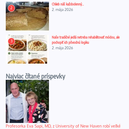
Chlieb náš každodenný…
2
2. mája 2026
Naše tradičné jedlá netreba rehabilitovať módou, ale
3
pochopiť ich pôvodnú logiku
2. mája 2026
Najviac čítané príspevky
Profesorka Eva Sapi, MD, z University of New Haven robí veľké