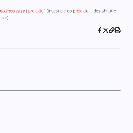
business case
)
projekt
u“ (investície do
projekt
u – dosiahnutie
nzor)
.