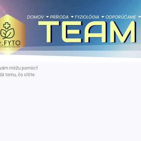
DOMOV
PRÍRODA
FYZIOLÓGIA
ODPORÚČAME
ie vám môžu pomôcť
á tomu, čo cítite.