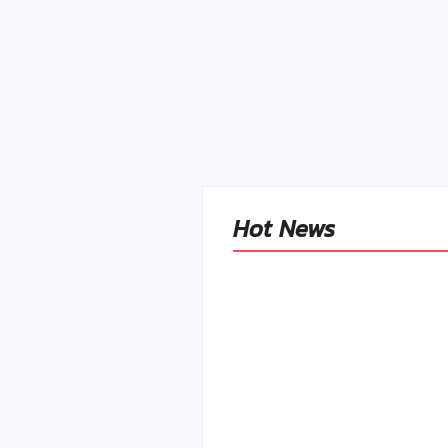
Hot News
Naše tradičné jedlá
netreba rehabilitovať
módou, ale pochopiť ic
pôvodnú logiku
By
Admin
-
2. mája 2026