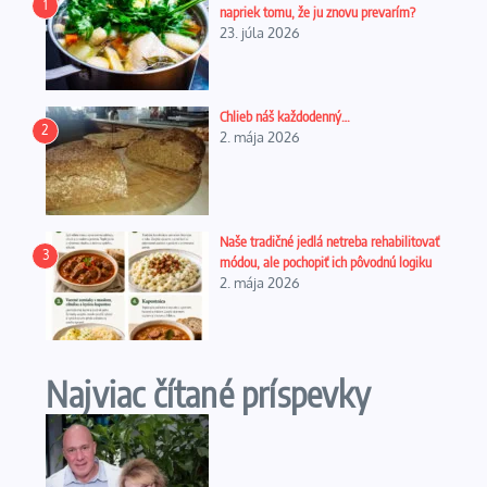
1
napriek tomu, že ju znovu prevarím?
23. júla 2026
Chlieb náš každodenný…
2
2. mája 2026
Naše tradičné jedlá netreba rehabilitovať
3
módou, ale pochopiť ich pôvodnú logiku
2. mája 2026
Najviac čítané príspevky