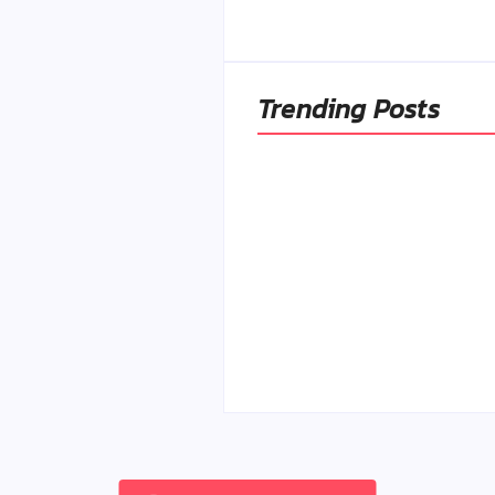
Trending Posts
Ako to, že polievka sky
a pokazí sa, napriek to
že ju znovu prevarím?
By
Admin
-
23. júla 2026