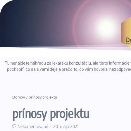
Tu nenájdete náhradu za lekársku konzultáciu, ale tieto informác
pochopiť, čo sa s vami deje a prečo to, čo vám hovoria, nezodpoved
Domov
/
prínosy projektu
prínosy projektu
Nekomentované
20. mája 2021