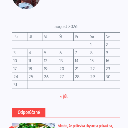
august 2026
Po
Ut
St
Št
Pi
So
Ne
1
2
3
4
5
6
7
8
9
10
11
12
13
14
15
16
17
18
19
20
21
22
23
24
25
26
27
28
29
30
31
« júl
Odporúčané
Ako to, že polievka skysne a pokazí sa,