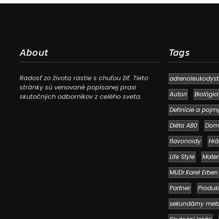
About
Tags
Radosť zo života rastie s chuťou žiť. Tieto
adrenoleukodyst
stránky sú venované popísanej praxi
Autori
Biológia
skutočných odborníkov z celého sveta.
Definície a pojm
Diéta AB0
Dom
flavonoidy
Hrá
Life Style
Mater
MUDr.Karel Erben
Partner
Produk
sekundárny met