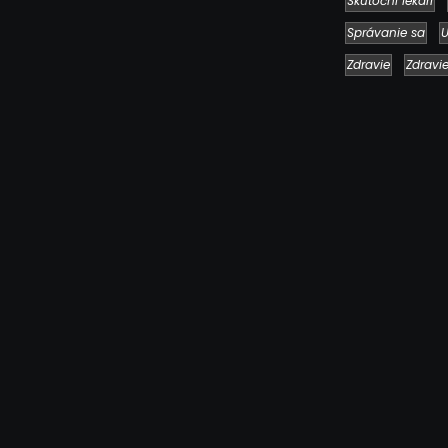
Skutoční lekári
Správanie sa
U
Zdravie
Zdravi