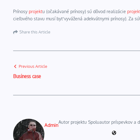
Prínosy
projekt
u (očakávané prínosy) sú dôvod realizácie
projek
cieľového stavu musí byť vyvážená adekvátnymi prínosy). Za s
Share this Article
Previous Article
Business case
Autor projektu Spoluautor príspevkov a
Admin