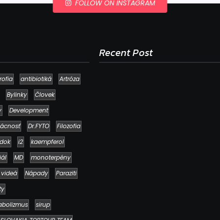
FOLLOW ON INSTAGRAM
Recent Post
rofia
antibiotiká
Artróza
Bylinky
Človek
y
Development
ácnosť
Dr.FYTO
Filozofia
dok
i2
kaempferol
iál
MD
monoterpény
 videá
Nápady
Paraziti
Ako to, že polievka skysne a pokazí sa
napriek tomu, že ju znovu prevarím?
ty
23. júla 2026
abolizmus
sirup