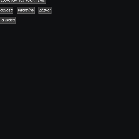
SLOVAKIA TOPTOUR TEAM
dalosti
Vitamíny
Zázvor
e a krása
Chlieb náš každodenný…
2. mája 2026