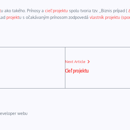
t
u ako takého. Prínosy a
cieľ projektu
spolu tvoria tzv. „Biznis prípad (
úlad
projekt
u s očakávaným prínosom zodpovedá
vlastník projektu (spo
Next Article
Cieľ projektu
 developer webu