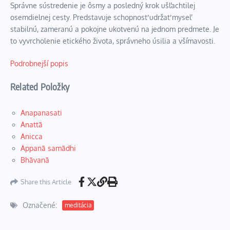
Správne sústredenie je ôsmy a posledný krok ušľachtilej
osemdielnej cesty. Predstavuje schopnosť udržať myseľ
stabilnú, zameranú a pokojne ukotvenú na jednom predmete. Je
to vyvrcholenie etického života, správneho úsilia a všímavosti.
Podrobnejší popis
Related Položky
Anapanasati
Anattā
Anicca
Appanā samādhi
Bhāvanā
Share this Article
Označené:
meditácia