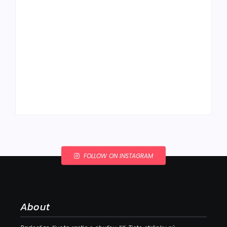
Ako to, že polievka
skysne a pokazí sa,
napriek tomu, že ju
Chlieb náš
znovu prevarím?
každodenný…
By
Admin
By
Admin
FOLLOW ON INSTAGRAM
About