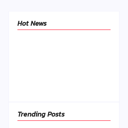
Hot News
Naše tradičné jedlá
netreba
rehabilitovať
módou, ale
Spoľahlivé spúšťače
pochopiť ich
a udržiavače pocitu
pôvodnú logiku
sýtosti
By
Admin
By
Admin
Trending Posts