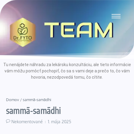
Tu nenájdete náhradu za lekársku konzultáciu, ale tieto informácie
vám môžu pomôcť pochopiť, čo sa s vami deje a prečo to, čo vám
hovoria, nezodpovedá tomu, čo cítite.
Domov
/
sammā-samādhi
sammā-samādhi
Nekomentované
1. mája 2025