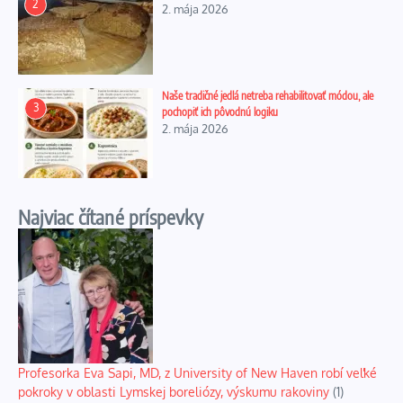
2
2. mája 2026
Naše tradičné jedlá netreba rehabilitovať módou, ale
3
pochopiť ich pôvodnú logiku
2. mája 2026
Najviac čítané príspevky
Profesorka Eva Sapi, MD, z University of New Haven robí veľké
pokroky v oblasti Lymskej boreliózy, výskumu rakoviny
(1)