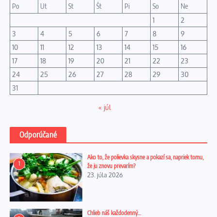
Po
Ut
St
Št
Pi
So
Ne
1
2
3
4
5
6
7
8
9
10
11
12
13
14
15
16
17
18
19
20
21
22
23
24
25
26
27
28
29
30
31
« júl
Odporúčané
Ako to, že polievka skysne a pokazí sa, napriek tomu,
1
že ju znovu prevarím?
23. júla 2026
Chlieb náš každodenný…