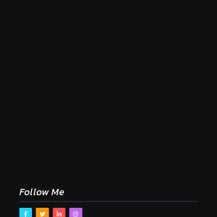
Naše tradičné jedlá netreba rehabilitovať módou,
ale pochopiť ich pôvodnú logiku
2. mája 2026
Follow Me