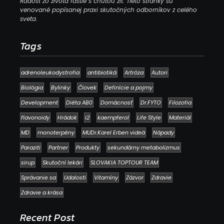
Radosť zo života rastie s chuťou žiť. Tieto stránky sú
venované popísanej praxi skutočných odborníkov z celého
sveta.
Tags
adrenoleukodystrofia
antibiotiká
Artróza
Autori
Biológia
Bylinky
Človek
Definície a pojmy
Development
Diéta AB0
Domácnosť
Dr.FYTO
Filozofia
flavonoidy
Hrádok
i2
kaempferol
Life Style
Materiál
MD
monoterpény
MUDr.Karel Erben videá
Nápady
Paraziti
Partner
Produkty
sekundárny metabolizmus
sirup
Skutoční lekári
SLOVAKIA TOPTOUR TEAM
Správanie sa
Udalosti
Vitamíny
Zázvor
Zdravie
Zdravie a krása
Recent Post