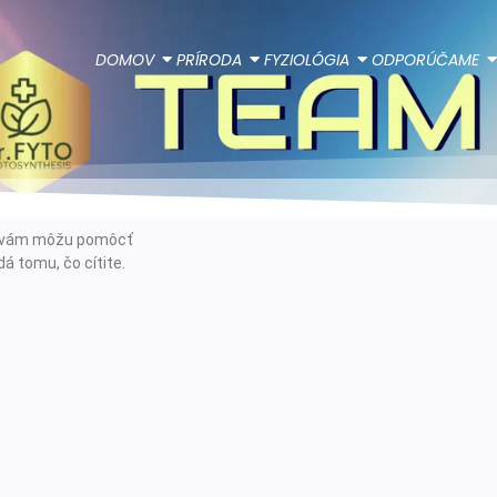
DOMOV
PRÍRODA
FYZIOLÓGIA
ODPORÚČAME
ie vám môžu pomôcť
á tomu, čo cítite.