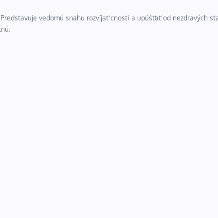
. Predstavuje vedomú snahu rozvíjať cnosti a upúšťať od nezdravých s
tnú.