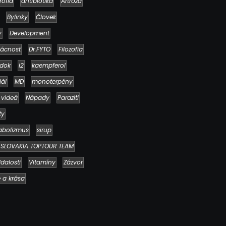
rofia
antibiotiká
Artróza
Bylinky
Človek
y
Development
ácnosť
Dr.FYTO
Filozofia
dok
i2
kaempferol
iál
MD
monoterpény
 videá
Nápady
Paraziti
Ako to, že polievka skysne a pokazí sa
napriek tomu, že ju znovu prevarím?
ty
23. júla 2026
abolizmus
sirup
SLOVAKIA TOPTOUR TEAM
dalosti
Vitamíny
Zázvor
e a krása