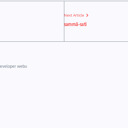
Next Article
sammā-sati
 developer webu