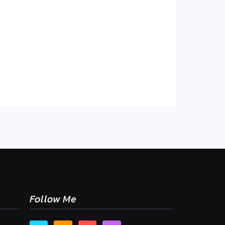
sne
mu,
Chlieb náš každodenný…
By
Admin
-
2. mája 2026
Follow Me