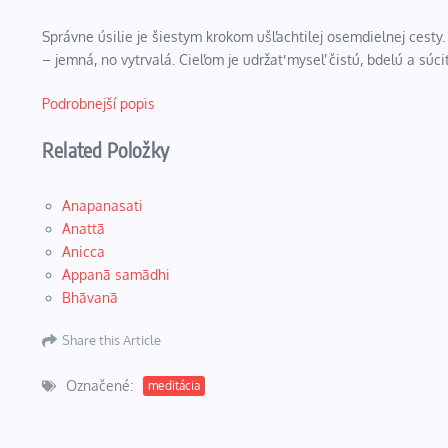
Správne úsilie je šiestym krokom ušľachtilej osemdielnej cesty
– jemná, no vytrvalá. Cieľom je udržať myseľ čistú, bdelú a súci
Podrobnejší popis
Related Položky
Anapanasati
Anattā
Anicca
Appanā samādhi
Bhāvanā
Share this Article
Označené:
meditácia