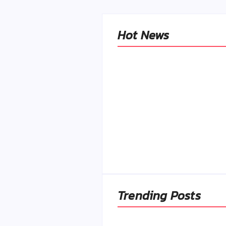
Hot News
Naše tradičné jedlá
netreba rehabilitovať
módou, ale pochopiť ic
pôvodnú logiku
By
Admin
-
2. mája 2026
Trending Posts