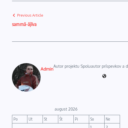
Previous Article
sammā-ājīva
Autor projektu Spoluautor príspevkov a
Admin
august 2026
Po
Ut
St
Št
Pi
So
Ne
1
2