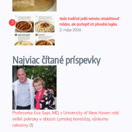
Naše tradičné jedlá netreba rehabilitovať
3
módou, ale pochopiť ich pôvodnú logiku
2. mája 2026
Najviac čítané príspevky
Profesorka Eva Sapi, MD, z University of New Haven robí
veľké pokroky v oblasti Lymskej boreliózy, výskumu
rakoviny
(1)