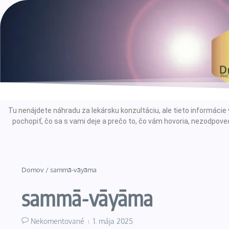
Tu nenájdete náhradu za lekársku konzultáciu, ale tieto informác
pochopiť, čo sa s vami deje a prečo to, čo vám hovoria, nezodpoved
Domov
/
sammā-vāyāma
sammā-vāyāma
Nekomentované
1. mája 2025