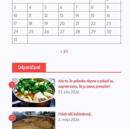
3
4
5
6
7
8
9
10
11
12
13
14
15
16
17
18
19
20
21
22
23
24
25
26
27
28
29
30
31
« júl
Odporúčané
Ako to, že polievka skysne a pokazí sa,
1
napriek tomu, že ju znovu prevarím?
23. júla 2026
Chlieb náš každodenný…
2
2. mája 2026