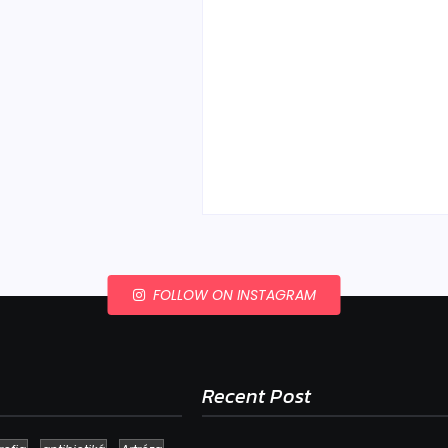
Ako to, že polievka sky
a pokazí sa, napriek to
že ju znovu prevarím?
By
Admin
-
23. júla 2026
FOLLOW ON INSTAGRAM
Recent Post