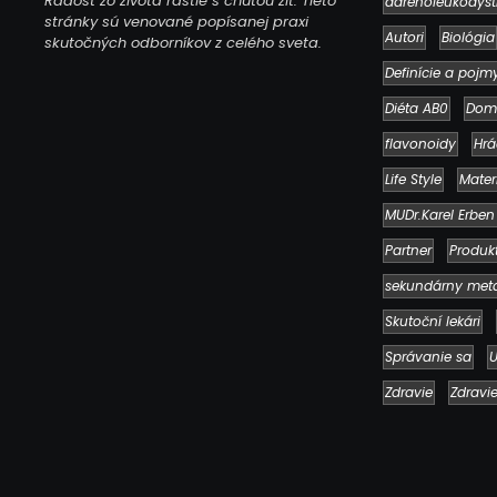
Radosť zo života rastie s chuťou žiť. Tieto
adrenoleukodyst
stránky sú venované popísanej praxi
Autori
Biológia
skutočných odborníkov z celého sveta.
Definície a pojm
Diéta AB0
Dom
flavonoidy
Hrá
Life Style
Mater
MUDr.Karel Erben
Partner
Produk
sekundárny met
Skutoční lekári
Správanie sa
U
Zdravie
Zdravi