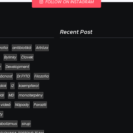
FOLLOW ON INSTAGRAM
Recent Post
rofia
antibiotiká
Artróza
Bylinky
Človek
y
Development
ácnosť
Dr.FYTO
Filozofia
dok
i2
kaempferol
iál
MD
monoterpény
 videá
Nápady
Paraziti
Ako to, že polievka skysne a pokazí sa
napriek tomu, že ju znovu prevarím?
ty
23. júla 2026
abolizmus
sirup