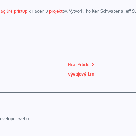
e
agilné prístup
k riadeniu
projekt
ov. Vytvorili ho Ken Schwaber a Jeff S
Next Article
vývojový tím
 developer webu