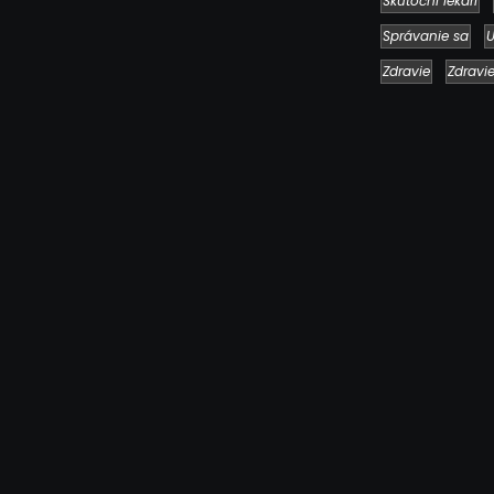
Skutoční lekári
Správanie sa
U
Zdravie
Zdravi