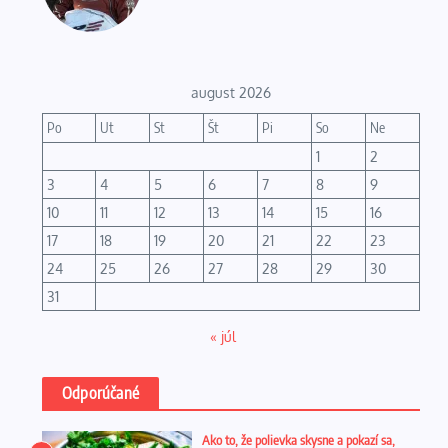
august 2026
Po
Ut
St
Št
Pi
So
Ne
1
2
3
4
5
6
7
8
9
10
11
12
13
14
15
16
17
18
19
20
21
22
23
24
25
26
27
28
29
30
31
« júl
Odporúčané
Ako to, že polievka skysne a pokazí sa,