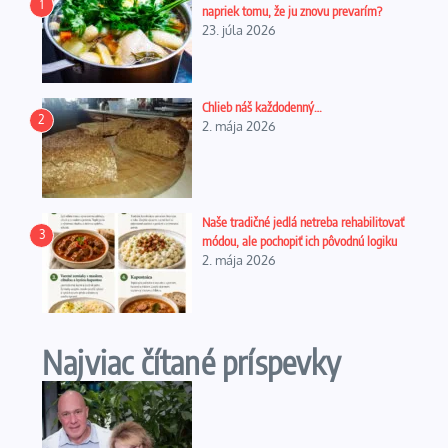
1
napriek tomu, že ju znovu prevarím?
23. júla 2026
Chlieb náš každodenný…
2
2. mája 2026
Naše tradičné jedlá netreba rehabilitovať
3
módou, ale pochopiť ich pôvodnú logiku
2. mája 2026
Najviac čítané príspevky