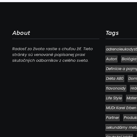
About
Tags
Radosť zo života rastie s chuťou žiť. Tieto
adrenoleukodyst
stránky sú venované popísanej praxi
Autori
Biológia
skutočných odborníkov z celého sveta.
Definície a pojm
Diéta AB0
Dom
flavonoidy
Hrá
Life Style
Mater
MUDr.Karel Erben
Partner
Produk
sekundárny met