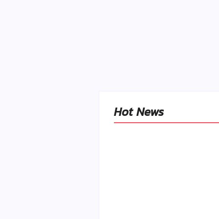
Hot News
Naše tradičné jedlá
netreba rehabilitovať
módou, ale pochopiť ic
pôvodnú logiku
By
Admin
-
2. mája 2026