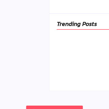
Trending Posts
Ako to, že polievka sky
a pokazí sa, napriek to
že ju znovu prevarím?
By
Admin
-
23. júla 2026