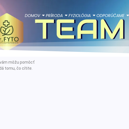
DOMOV
PRÍRODA
FYZIOLÓGIA
ODPORÚČAME
ie vám môžu pomôcť
á tomu, čo cítite.