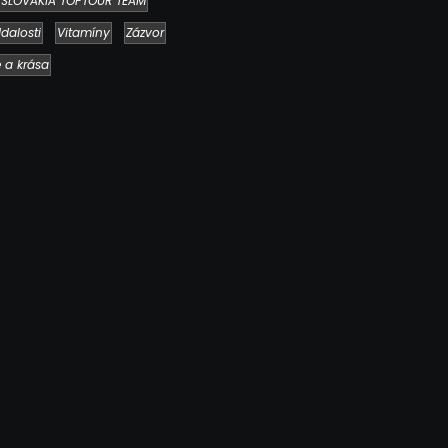
SLOVAKIA TOPTOUR TEAM
dalosti
Vitamíny
Zázvor
e a krása
Chlieb náš každodenný…
2. mája 2026