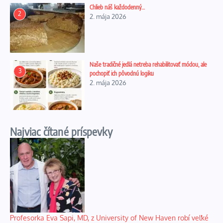
Chlieb náš každodenný…
2
2. mája 2026
Naše tradičné jedlá netreba rehabilitovať módou, ale
3
pochopiť ich pôvodnú logiku
2. mája 2026
Najviac čítané príspevky
Profesorka Eva Sapi, MD, z University of New Haven robí veľké