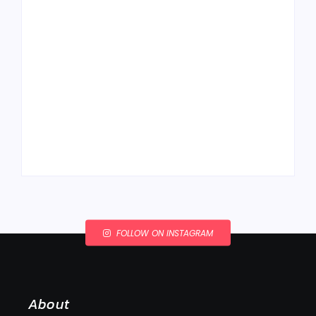
Ako to, že polievka
skysne a pokazí sa,
napriek tomu, že ju
Chlieb náš
znovu prevarím?
každodenný…
By
Admin
By
Admin
FOLLOW ON INSTAGRAM
About