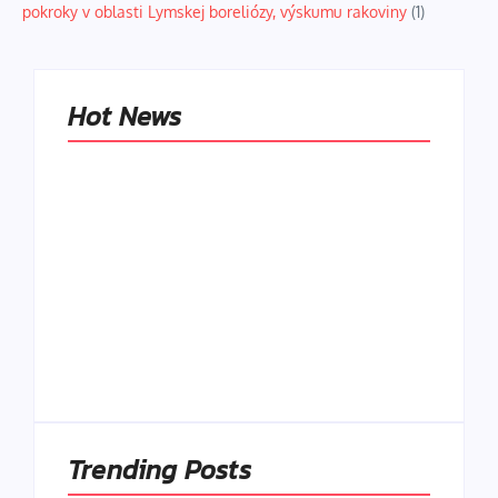
pokroky v oblasti Lymskej boreliózy, výskumu rakoviny
(1)
Hot News
Naše tradičné jedlá
netreba
rehabilitovať
módou, ale
Spoľahlivé spúšťače
pochopiť ich
a udržiavače pocitu
pôvodnú logiku
sýtosti
By
Admin
By
Admin
Trending Posts