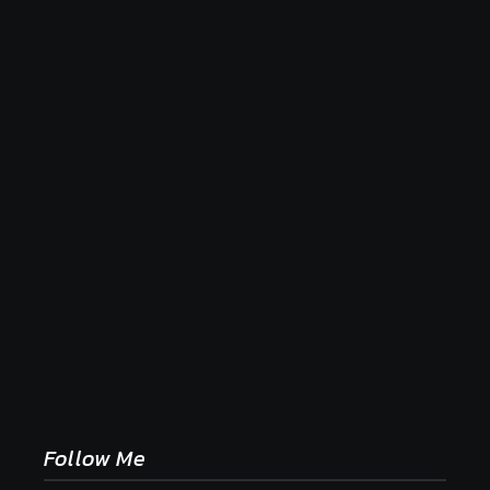
Naše tradičné jedlá netreba rehabilitovať módou,
ale pochopiť ich pôvodnú logiku
2. mája 2026
Follow Me