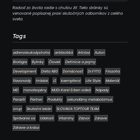
Radosť zo života rastie s chuťou žiť. Tieto stránky sú
venované popísanej praxi skutočných odborníkov z celého
sveta.
Tags
adrenoleukodystrofia
antibiotiká
Artróza
Autori
Biológia
Bylinky
Človek
Definície a pojmy
Development
Diéta AB0
Domácnosť
Dr.FYTO
Filozofia
flavonoidy
Hrádok
i2
kaempferol
Life Style
Materiál
MD
monoterpény
MUDr.Karel Erben videá
Nápady
Paraziti
Partner
Produkty
sekundárny metabolizmus
sirup
Skutoční lekári
SLOVAKIA TOPTOUR TEAM
Správanie sa
Udalosti
Vitamíny
Zázvor
Zdravie
Zdravie a krása