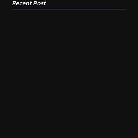
Recent Post
Ako to, že polievka skysne a pokazí sa, napriek
tomu, že ju znovu prevarím?
23. júla 2026