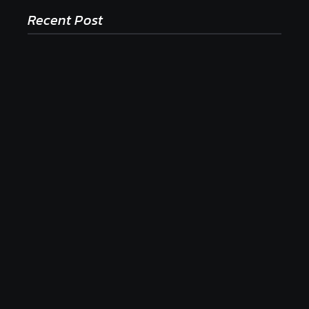
Recent Post
Ako to, že polievka skysne a pokazí sa, napriek
tomu, že ju znovu prevarím?
23. júla 2026