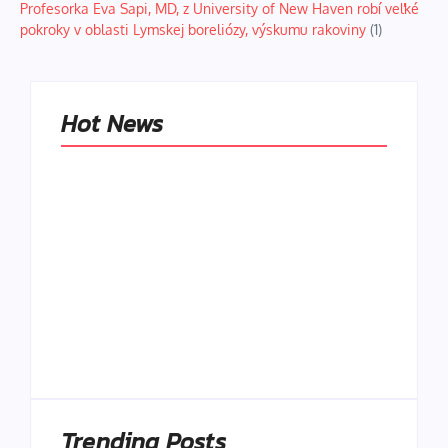
Profesorka Eva Sapi, MD, z University of New Haven robí veľké
pokroky v oblasti Lymskej boreliózy, výskumu rakoviny
(1)
Hot News
Naše tradičné jedlá
netreba
rehabilitovať
módou, ale
Spoľahlivé spúšťače
pochopiť ich
a udržiavače pocitu
pôvodnú logiku
sýtosti
By
Admin
By
Admin
Trending Posts