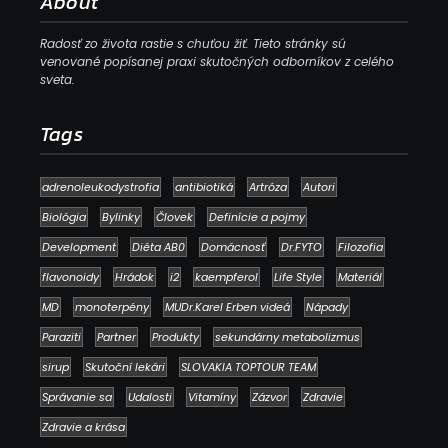
About
Radosť zo života rastie s chuťou žiť. Tieto stránky sú
venované popísanej praxi skutočných odborníkov z celého
sveta.
Tags
adrenoleukodystrofia
antibiotiká
Artróza
Autori
Biológia
Bylinky
Človek
Definície a pojmy
Development
Diéta AB0
Domácnosť
Dr.FYTO
Filozofia
flavonoidy
Hrádok
i2
kaempferol
Life Style
Materiál
MD
monoterpény
MUDr.Karel Erben videá
Nápady
Paraziti
Partner
Produkty
sekundárny metabolizmus
sirup
Skutoční lekári
SLOVAKIA TOPTOUR TEAM
Správanie sa
Udalosti
Vitamíny
Zázvor
Zdravie
Zdravie a krása