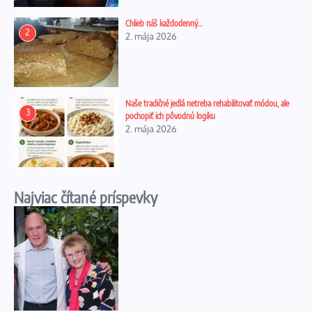
Chlieb náš každodenný…
2
2. mája 2026
Naše tradičné jedlá netreba rehabilitovať módou, ale
3
pochopiť ich pôvodnú logiku
2. mája 2026
Najviac čítané príspevky