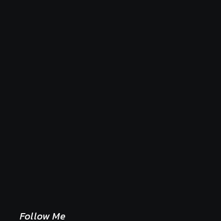
Naše tradičné jedlá netreba rehabilitovať módou,
ale pochopiť ich pôvodnú logiku
2. mája 2026
Follow Me