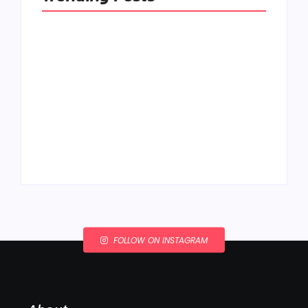
Ako to, že polievka
skysne a pokazí sa,
napriek tomu, že ju
Chlieb náš
znovu prevarím?
každodenný…
By
Admin
By
Admin
FOLLOW ON INSTAGRAM