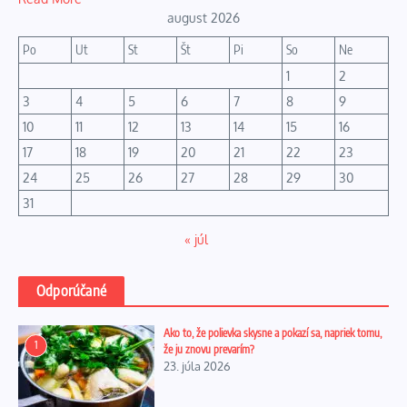
august 2026
Po
Ut
St
Št
Pi
So
Ne
1
2
3
4
5
6
7
8
9
10
11
12
13
14
15
16
17
18
19
20
21
22
23
24
25
26
27
28
29
30
31
« júl
Odporúčané
Ako to, že polievka skysne a pokazí sa, napriek tomu,
1
že ju znovu prevarím?
23. júla 2026