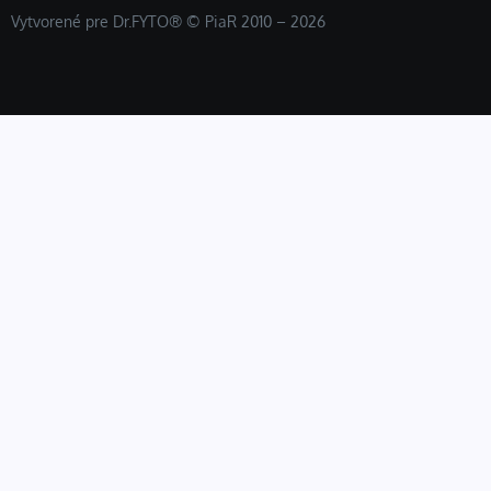
Vytvorené pre Dr.FYTO® © PiaR 2010 – 2026