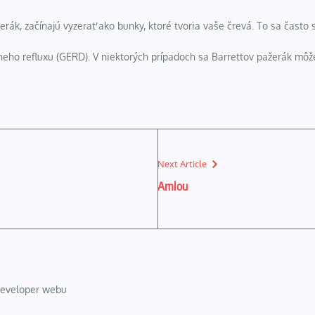
žerák, začínajú vyzerať ako bunky, ktoré tvoria vaše črevá.
To sa často 
neho refluxu (GERD). V niektorých prípadoch sa Barrettov pažerák môž
Next Article
Amlou
 developer webu