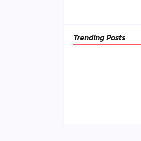
By
Admin
-
2. mája 2026
Trending Posts
Ako to, že polievka sky
a pokazí sa, napriek to
že ju znovu prevarím?
By
Admin
-
23. júla 2026