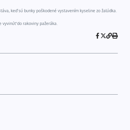
stáva, keď sú bunky poškodené vystavením kyseline zo žalúdka.
e vyvinúť do rakoviny pažeráka.