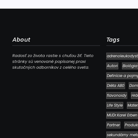
About
Tags
Radosť zo života rastie s chuťou žiť. Tieto
adrenoleukodyst
stránky sú venované popísanej praxi
Autori
Biológia
skutočných odborníkov z celého sveta.
Definície a pojm
Diéta AB0
Dom
flavonoidy
Hrá
Life Style
Mater
MUDr.Karel Erben
Partner
Produk
sekundárny met