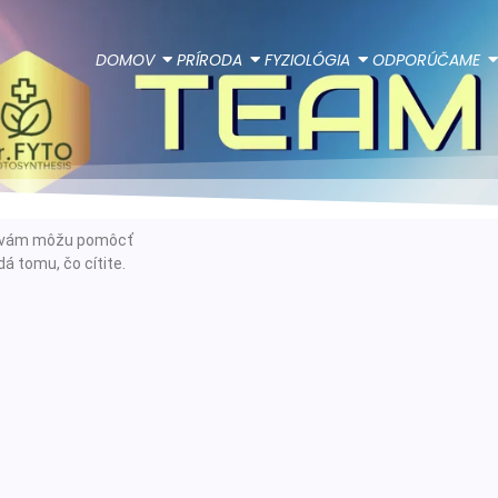
DOMOV
PRÍRODA
FYZIOLÓGIA
ODPORÚČAME
ie vám môžu pomôcť
á tomu, čo cítite.