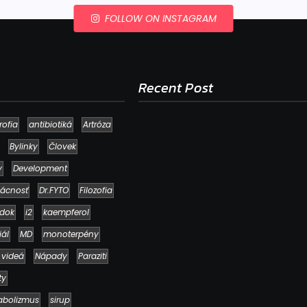
FOLLOW ON INSTAGRAM
Recent Post
rofia
antibiotiká
Artróza
Bylinky
Človek
y
Development
ácnosť
Dr.FYTO
Filozofia
dok
i2
kaempferol
iál
MD
monoterpény
 videá
Nápady
Paraziti
Ako to, že polievka skysne a pokazí sa
napriek tomu, že ju znovu prevarím?
ty
23. júla 2026
abolizmus
sirup