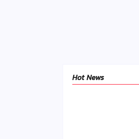
Hot News
Naše tradičné jedlá
netreba rehabilitovať
módou, ale pochopiť ic
pôvodnú logiku