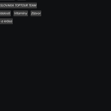
SLOVAKIA TOPTOUR TEAM
dalosti
Vitamíny
Zázvor
e a krása
Chlieb náš každodenný…
2. mája 2026