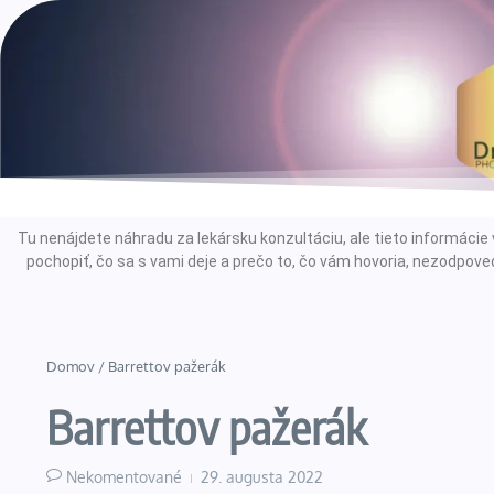
Tu nenájdete náhradu za lekársku konzultáciu, ale tieto informác
pochopiť, čo sa s vami deje a prečo to, čo vám hovoria, nezodpoved
Domov
/
Barrettov pažerák
Barrettov pažerák
Nekomentované
29. augusta 2022