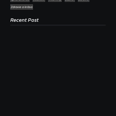
Zdravie a krása
Recent Post
Ako to, že polievka skysne a pokazí sa, napriek
tomu, že ju znovu prevarím?
23. júla 2026