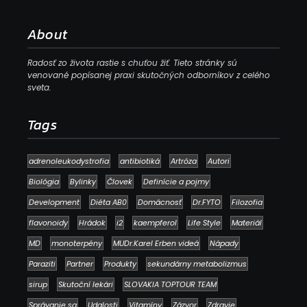
About
Radosť zo života rastie s chuťou žiť. Tieto stránky sú
venované popísanej praxi skutočných odborníkov z celého
sveta.
Tags
adrenoleukodystrofia
antibiotiká
Artróza
Autori
Biológia
Bylinky
Človek
Definície a pojmy
Development
Diéta AB0
Domácnosť
Dr.FYTO
Filozofia
flavonoidy
Hrádok
i2
kaempferol
Life Style
Materiál
MD
monoterpény
MUDr.Karel Erben videá
Nápady
Paraziti
Partner
Produkty
sekundárny metabolizmus
sirup
Skutoční lekári
SLOVAKIA TOPTOUR TEAM
Správanie sa
Udalosti
Vitamíny
Zázvor
Zdravie