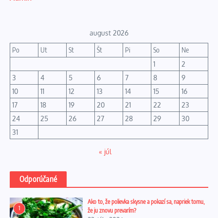
august 2026
Po
Ut
St
Št
Pi
So
Ne
1
2
3
4
5
6
7
8
9
10
11
12
13
14
15
16
17
18
19
20
21
22
23
24
25
26
27
28
29
30
31
« júl
Odporúčané
Ako to, že polievka skysne a pokazí sa, napriek tomu,
1
že ju znovu prevarím?