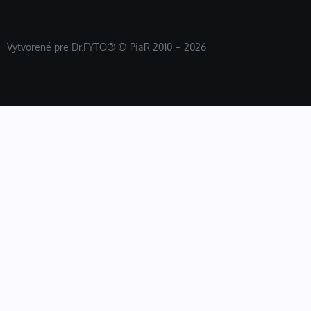
Vytvorené pre Dr.FYTO® © PiaR 2010 – 2026