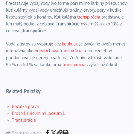
Predstavuje výdaj vody (vo forme pár) mimo štrbiny prieduchov.
Kutikulárny výdaj vody umožňujú trhliny, otvory, póry v kutike
listov, stoniek a konárov.
Kutikulárna
transpirácia
predstavuje
len malý podiel z celkovej
transpirácie
býva nižšia ako 10% z
celkovej
transpirácie
.
Voda z listov sa vyparuje cez
kutikulu
. Je zvyčajne oveľa menej
intenzívna ako
prieduchová
transpirácia
a na rozdiel od
prieduchovej je neregulovateľná. Znížením vlhkosti vzduchu z
95 % na 50 % sa kutikulárna
transpirácia
zvýši 5 až 6-krát.
Related Položky
Bazalka pravá
Proso Panicum miliaceum L.
Transpirácia
Share this Article