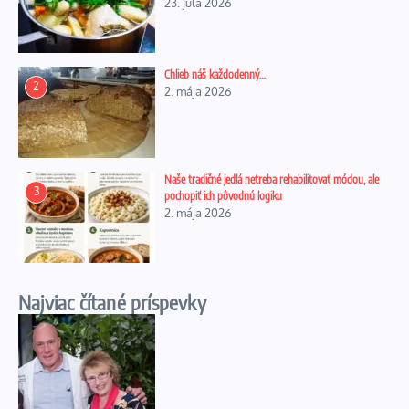
23. júla 2026
Chlieb náš každodenný…
2
2. mája 2026
Naše tradičné jedlá netreba rehabilitovať módou, ale
3
pochopiť ich pôvodnú logiku
2. mája 2026
Najviac čítané príspevky