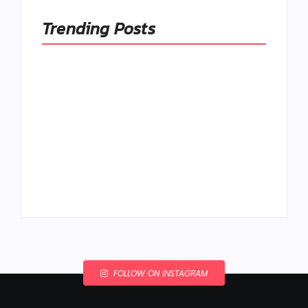
Trending Posts
Ako to, že polievka
skysne a pokazí sa,
napriek tomu, že ju
Chlieb náš
znovu prevarím?
každodenný…
By
Admin
By
Admin
FOLLOW ON INSTAGRAM