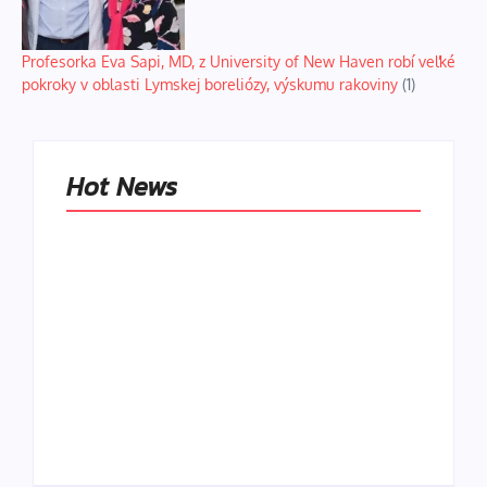
Profesorka Eva Sapi, MD, z University of New Haven robí veľké
pokroky v oblasti Lymskej boreliózy, výskumu rakoviny
(1)
Hot News
Naše tradičné jedlá
netreba
rehabilitovať
módou, ale
Spoľahlivé spúšťače
pochopiť ich
a udržiavače pocitu
pôvodnú logiku
sýtosti
By
Admin
By
Admin