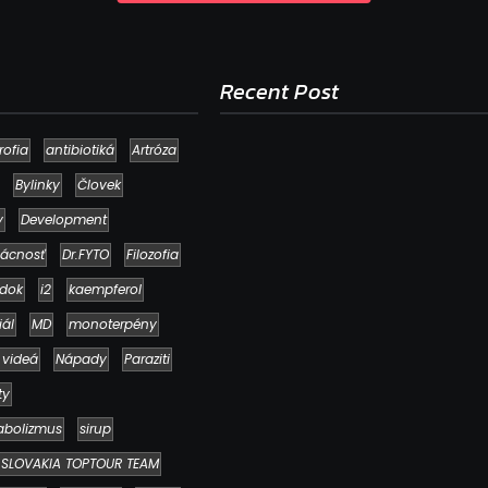
Recent Post
rofia
antibiotiká
Artróza
Bylinky
Človek
y
Development
ácnosť
Dr.FYTO
Filozofia
dok
i2
kaempferol
iál
MD
monoterpény
 videá
Nápady
Paraziti
Ako to, že polievka skysne a pokazí sa
napriek tomu, že ju znovu prevarím?
ty
23. júla 2026
abolizmus
sirup
SLOVAKIA TOPTOUR TEAM