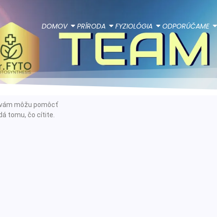
DOMOV
PRÍRODA
FYZIOLÓGIA
ODPORÚČAME
ie vám môžu pomôcť
á tomu, čo cítite.