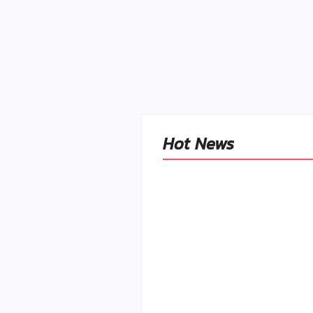
Hot News
Naše tradičné jedlá
netreba rehabilitovať
módou, ale pochopiť ic
pôvodnú logiku
By
Admin
-
2. mája 2026