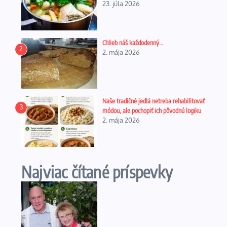
23. júla 2026
Chlieb náš každodenný…
2
2. mája 2026
Naše tradičné jedlá netreba rehabilitovať
3
módou, ale pochopiť ich pôvodnú logiku
2. mája 2026
Najviac čítané príspevky