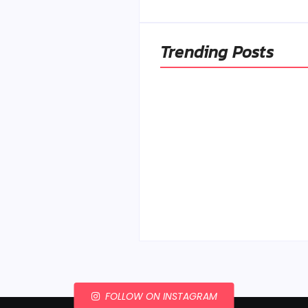
Trending Posts
Ako to, že polievka sky
a pokazí sa, napriek to
že ju znovu prevarím?
By
Admin
-
23. júla 2026
FOLLOW ON INSTAGRAM