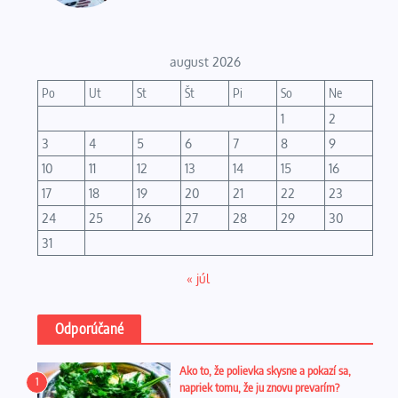
august 2026
Po
Ut
St
Št
Pi
So
Ne
1
2
3
4
5
6
7
8
9
10
11
12
13
14
15
16
17
18
19
20
21
22
23
24
25
26
27
28
29
30
31
« júl
Odporúčané
Ako to, že polievka skysne a pokazí sa,
1
napriek tomu, že ju znovu prevarím?