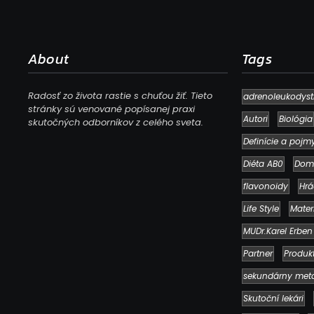
About
Tags
Radosť zo života rastie s chuťou žiť. Tieto
adrenoleukodyst
stránky sú venované popísanej praxi
Autori
Biológia
skutočných odborníkov z celého sveta.
Definície a pojm
Diéta AB0
Dom
flavonoidy
Hrá
Life Style
Mater
MUDr.Karel Erben
Partner
Produk
sekundárny met
Skutoční lekári