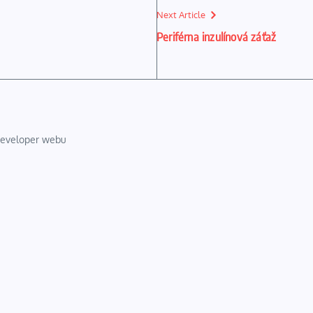
Next Article
Periférna inzulínová záťaž
 developer webu