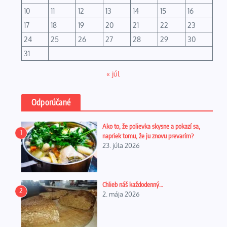
10
11
12
13
14
15
16
17
18
19
20
21
22
23
24
25
26
27
28
29
30
31
« júl
Odporúčané
Ako to, že polievka skysne a pokazí sa,
1
napriek tomu, že ju znovu prevarím?
23. júla 2026
Chlieb náš každodenný…
2
2. mája 2026