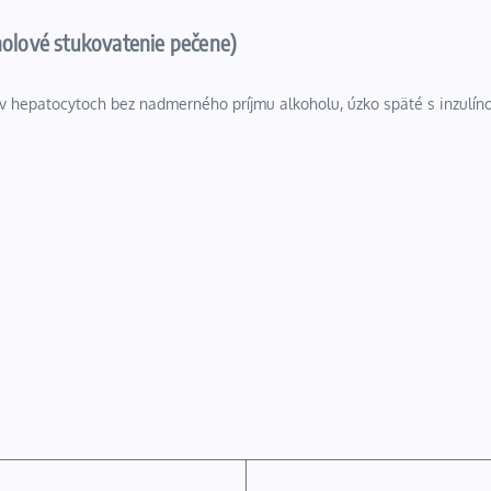
holové stukovatenie pečene)
hepatocytoch bez nadmerného príjmu alkoholu, úzko späté s inzulíno