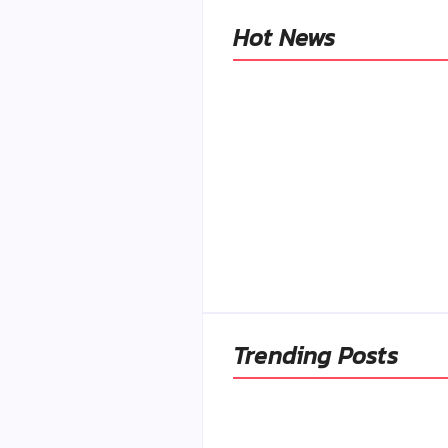
Hot News
Naše tradičné jedlá
netreba rehabilitovať
módou, ale pochopiť ic
pôvodnú logiku
By
Admin
-
2. mája 2026
Trending Posts