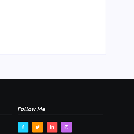
sne
mu,
Chlieb náš každodenný…
By
Admin
-
2. mája 2026
Follow Me