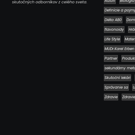
Autori
Biológia
skutočných odborníkov z celého sveta.
Definície a pojm
Diéta AB0
Dom
flavonoidy
Hrá
Life Style
Mater
MUDr.Karel Erben
Partner
Produk
sekundárny met
Skutoční lekári
Správanie sa
U
Zdravie
Zdravi