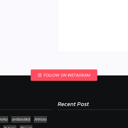
Ako to, že polievka sky
a pokazí sa, napriek to
že ju znovu prevarím?
By
Admin
-
23. júla 2026
FOLLOW ON INSTAGRAM
Recent Post
rofia
antibiotiká
Artróza