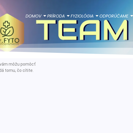
DOMOV
PRÍRODA
FYZIOLÓGIA
ODPORÚČAME
ie vám môžu pomôcť
á tomu, čo cítite.