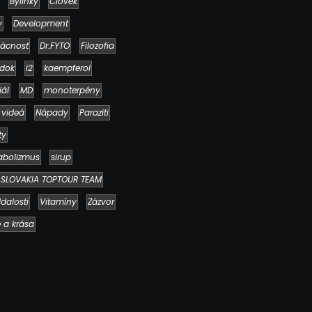
Bylinky
Človek
y
Development
ácnosť
Dr.FYTO
Filozofia
dok
i2
kaempferol
iál
MD
monoterpény
 videá
Nápady
Paraziti
Ako to, že polievka skysne a pokazí sa
napriek tomu, že ju znovu prevarím?
ty
23. júla 2026
abolizmus
sirup
SLOVAKIA TOPTOUR TEAM
dalosti
Vitamíny
Zázvor
e a krása