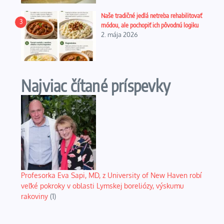
Naše tradičné jedlá netreba rehabilitovať
3
módou, ale pochopiť ich pôvodnú logiku
2. mája 2026
Najviac čítané príspevky
Profesorka Eva Sapi, MD, z University of New Haven robí
veľké pokroky v oblasti Lymskej boreliózy, výskumu
rakoviny
(1)