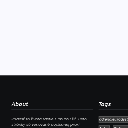
About
Tags
Radosť zo života rastie s chuťou žiť. Tieto
adrenoleukodyst
stránky sú venované popísanej praxi