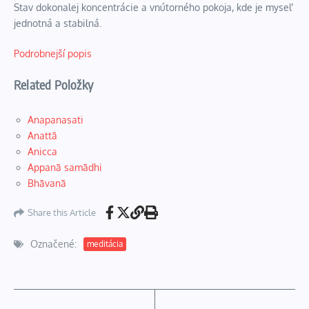
Stav dokonalej koncentrácie a vnútorného pokoja, kde je myseľ
jednotná a stabilná.
Podrobnejší popis
Related Položky
Anapanasati
Anattā
Anicca
Appanā samādhi
Bhāvanā
Share this Article
Označené:
meditácia