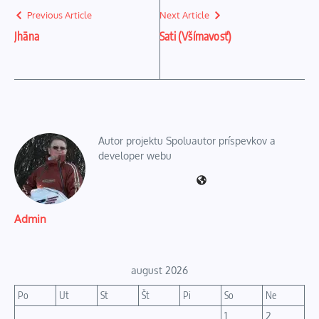
Previous Article
Next Article
Jhāna
Sati (Všímavosť)
Autor projektu Spoluautor príspevkov a
developer webu
Admin
august 2026
Po
Ut
St
Št
Pi
So
Ne
1
2