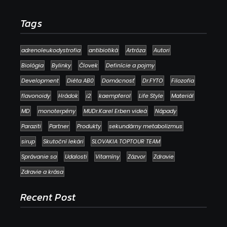
Tags
adrenoleukodystrofia
antibiotiká
Artróza
Autori
Biológia
Bylinky
Človek
Definície a pojmy
Development
Diéta AB0
Domácnosť
Dr.FYTO
Filozofia
flavonoidy
Hrádok
i2
kaempferol
Life Style
Materiál
MD
monoterpény
MUDr.Karel Erben videá
Nápady
Paraziti
Partner
Produkty
sekundárny metabolizmus
sirup
Skutoční lekári
SLOVAKIA TOPTOUR TEAM
Správanie sa
Udalosti
Vitamíny
Zázvor
Zdravie
Zdravie a krása
Recent Post