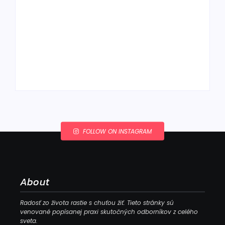
Ako to, že polievka
skysne a pokazí sa,
napriek tomu, že ju
Chlieb náš
znovu prevarím?
každodenný…
By
Admin
By
Admin
FOLLOW ON INSTAGRAM
About
Radosť zo života rastie s chuťou žiť. Tieto stránky sú
venované popísanej praxi skutočných odborníkov z celého
sveta.