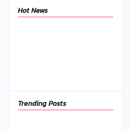
Hot News
Naše tradičné jedlá
netreba
rehabilitovať
módou, ale
Spoľahlivé spúšťače
pochopiť ich
a udržiavače pocitu
pôvodnú logiku
sýtosti
By
Admin
By
Admin
Trending Posts