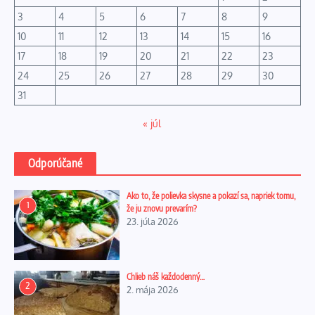
3
4
5
6
7
8
9
10
11
12
13
14
15
16
17
18
19
20
21
22
23
24
25
26
27
28
29
30
31
« júl
Odporúčané
Ako to, že polievka skysne a pokazí sa, napriek tomu,
1
že ju znovu prevarím?
23. júla 2026
Chlieb náš každodenný…
2
2. mája 2026