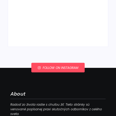
Ako to, že polievka
skysne a pokazí sa,
napriek tomu, že ju
Chlieb náš
znovu prevarím?
každodenný…
By
Admin
By
Admin
FOLLOW ON INSTAGRAM
About
Radosť zo života rastie s chuťou žiť. Tieto stránky sú
venované popísanej praxi skutočných odborníkov z celého
sveta.