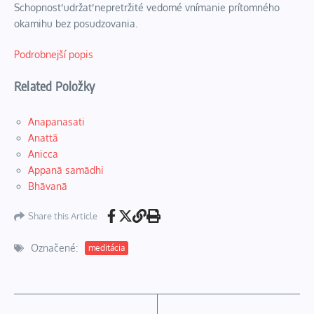
Schopnosť udržať nepretržité vedomé vnímanie prítomného
okamihu bez posudzovania.
Podrobnejší popis
Related Položky
Anapanasati
Anattā
Anicca
Appanā samādhi
Bhāvanā
Share this Article
Označené:
meditácia