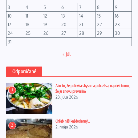
3
4
5
6
7
8
9
10
11
12
13
14
15
16
17
18
19
20
21
22
23
24
25
26
27
28
29
30
31
« júl
Odporúčané
Ako to, že polievka skysne a pokazí sa, napriek tomu,
1
že ju znovu prevarím?
23. júla 2026
Chlieb náš každodenný…
2
2. mája 2026