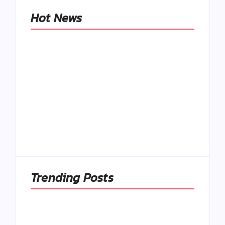
Hot News
Naše tradičné jedlá
netreba
rehabilitovať
módou, ale
Spoľahlivé spúšťače
pochopiť ich
a udržiavače pocitu
pôvodnú logiku
sýtosti
By
Admin
By
Admin
Trending Posts