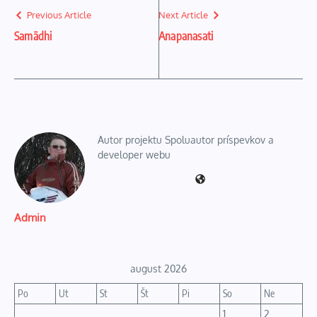
Previous Article
Next Article
Samādhi
Anapanasati
Autor projektu Spoluautor príspevkov a
developer webu
Admin
august 2026
Po
Ut
St
Št
Pi
So
Ne
1
2