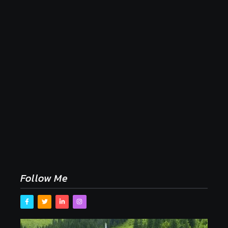
Naše tradičné jedlá netreba rehabilitovať módou,
ale pochopiť ich pôvodnú logiku
2. mája 2026
Follow Me