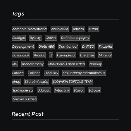
Tags
adrenoleukodystrofia
antibiotiká
Artróza
Autori
Biológia
Bylinky
Človek
Definície a pojmy
Development
Diéta AB0
Domácnosť
Dr.FYTO
Filozofia
flavonoidy
Hrádok
i2
kaempferol
Life Style
Materiál
MD
monoterpény
MUDr.Karel Erben videá
Nápady
Paraziti
Partner
Produkty
sekundárny metabolizmus
sirup
Skutoční lekári
SLOVAKIA TOPTOUR TEAM
Správanie sa
Udalosti
Vitamíny
Zázvor
Zdravie
Zdravie a krása
Recent Post