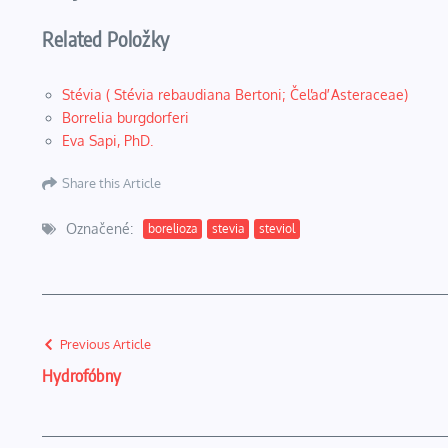
Related Položky
Stévia ( Stévia rebaudiana Bertoni; Čeľaď Asteraceae)
Borrelia burgdorferi
Eva Sapi, PhD.
Share this Article
Označené:
borelioza
stevia
steviol
Previous Article
Hydrofóbny