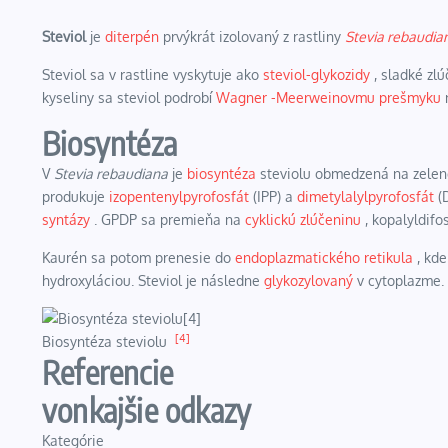
Steviol
je
diterpén
prvýkrát izolovaný z rastliny
Stevia rebaudia
Steviol sa v rastline vyskytuje ako
steviol-glykozidy
, sladké zlú
kyseliny sa steviol podrobí
Wagner
-Meerweinovmu prešmyku
n
Biosyntéza
V
Stevia rebaudiana
je
biosyntéza
steviolu obmedzená na zelené 
produkuje
izopentenylpyrofosfát
(IPP) a
dimetylalylpyrofosfát
(
syntázy
. GPDP sa premieňa na
cyklickú zlúčeninu
, kopalyldif
Kaurén sa potom prenesie do
endoplazmatického retikula
, kde
hydroxyláciou. Steviol je následne
glykozylovaný
v cytoplazme.
[4]
Biosyntéza steviolu
Referencie
vonkajšie odkazy
Kategórie