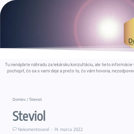
Tu nenájdete náhradu za lekársku konzultáciu, ale tieto informác
pochopiť, čo sa s vami deje a prečo to, čo vám hovoria, nezodpoved
Domov
/
Steviol
Steviol
Nekomentované
14. marca 2022