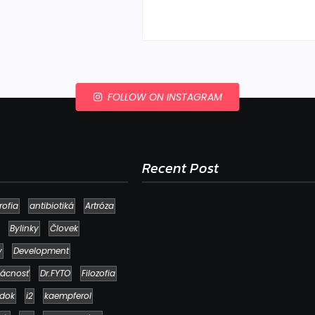
FOLLOW ON INSTAGRAM
Recent Post
rofia
antibiotiká
Artróza
Bylinky
Človek
y
Development
ácnosť
Dr.FYTO
Filozofia
dok
i2
kaempferol