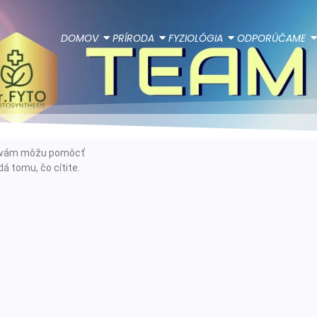
DOMOV
PRÍRODA
FYZIOLÓGIA
ODPORÚČAME
ie vám môžu pomôcť
á tomu, čo cítite.