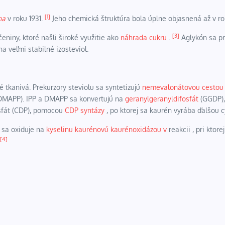
[1]
na
v roku 1931.
Jeho chemická štruktúra bola úplne objasnená až v ro
[3]
čeniny, ktoré našli široké využitie ako
náhrada cukru
.
Aglykón sa pr
a veľmi stabilné izosteviol.
tkanivá. Prekurzory steviolu sa syntetizujú
nemevalonátovou cestou
DMAPP). IPP a DMAPP sa konvertujú na
geranylgeranyldifosfát
(GGDP),
osfát (CDP), pomocou
CDP syntázy
, po ktorej sa kaurén vyrába ďalšou 
 sa oxiduje na
kyselinu kaurénovú kaurénoxidázou
v
reakcii , pri ktor
[4]