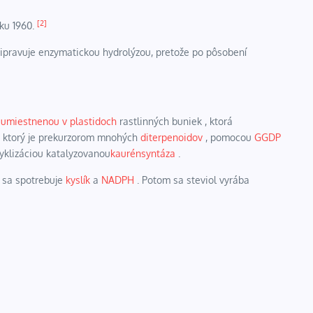
[2]
ku 1960.
ipravuje enzymatickou hydrolýzou, pretože po pôsobení
 umiestnenou v
plastidoch
rastlinných buniek , ktorá
 ktorý je prekurzorom mnohých
diterpenoidov
, pomocou
GGDP
cyklizáciou katalyzovanou
kaurénsyntáza
.
ej sa spotrebuje
kyslík
a
NADPH
. Potom sa steviol vyrába