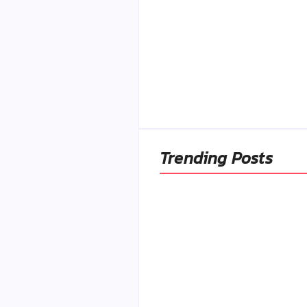
Naše tradičné jedlá
netreba rehabilitovať
módou, ale pochopiť ic
pôvodnú logiku
By
Admin
-
2. mája 2026
Trending Posts
Ako to, že polievka sky
a pokazí sa, napriek to
že ju znovu prevarím?
By
Admin
-
23. júla 2026