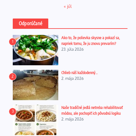
« júl
Odporúčané
Ako to, že polievka skysne a pokazí sa,
1
napriek tomu, že ju znovu prevarím?
23. júla 2026
Chlieb náš každodenný…
2
2. mája 2026
Naše tradičné jedlá netreba rehabilitovať
3
módou, ale pochopiť ich pôvodnú logiku
2. mája 2026