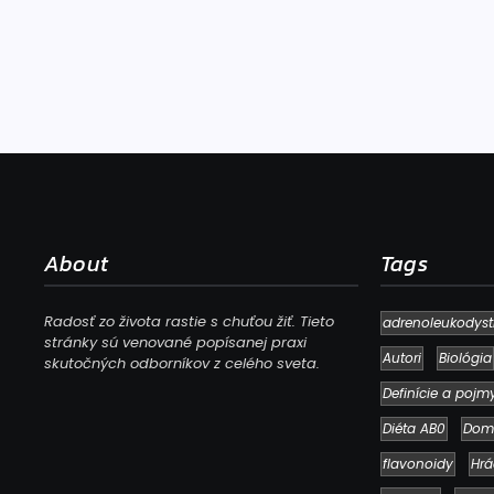
About
Tags
Radosť zo života rastie s chuťou žiť. Tieto
adrenoleukodyst
stránky sú venované popísanej praxi
Autori
Biológia
skutočných odborníkov z celého sveta.
Definície a pojm
Diéta AB0
Dom
flavonoidy
Hrá