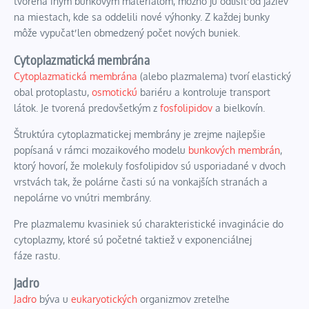
tvorená iným bunkovým materiálom, možno ju odlíšiť od jaziev
na miestach, kde sa oddelili nové výhonky. Z každej bunky
môže vypučať len obmedzený počet nových buniek.
Cytoplazmatická membrána
Cytoplazmatická membrána
(alebo plazmalema) tvorí elastický
obal
protoplastu
,
osmotickú
bariéru a kontroluje transport
látok. Je tvorená predovšetkým z
fosfolipidov
a bielkovín.
Štruktúra cytoplazmatickej membrány je zrejme najlepšie
popísaná v rámci mozaikového modelu
bunkových membrán
,
ktorý hovorí, že molekuly fosfolipidov sú usporiadané v dvoch
vrstvách tak, že polárne časti sú na vonkajších stranách a
nepolárne vo vnútri membrány.
Pre plazmalemu kvasiniek sú charakteristické invaginácie do
cytoplazmy, ktoré sú početné taktiež v
exponenciálnej
fáze
rastu.
Jadro
Jadro
býva u
eukaryotických
organizmov zreteľne