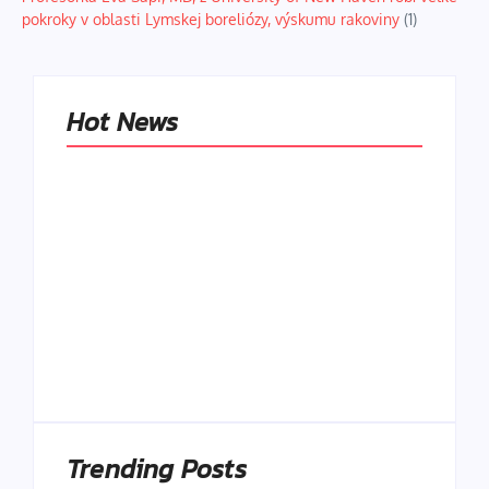
pokroky v oblasti Lymskej boreliózy, výskumu rakoviny
(1)
Hot News
Naše tradičné jedlá
netreba
rehabilitovať
módou, ale
Spoľahlivé spúšťače
pochopiť ich
a udržiavače pocitu
pôvodnú logiku
sýtosti
By
Admin
By
Admin
Trending Posts