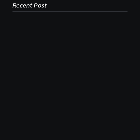
Recent Post
Ako to, že polievka skysne a pokazí sa, napriek
tomu, že ju znovu prevarím?
23. júla 2026