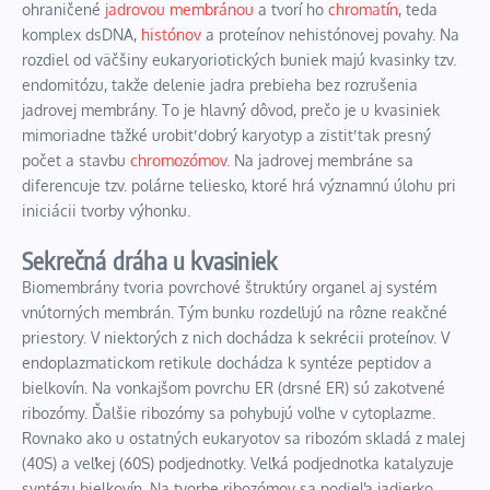
ohraničené
jadrovou membránou
a tvorí ho
chromatín
, teda
komplex
dsDNA
,
histónov
a proteínov nehistónovej povahy. Na
rozdiel od väčšiny eukaryoriotických buniek majú kvasinky tzv.
endomitózu, takže delenie jadra prebieha bez rozrušenia
jadrovej membrány. To je hlavný dôvod, prečo je u kvasiniek
mimoriadne ťažké urobiť dobrý
karyotyp
a zistiť tak presný
počet a stavbu
chromozómov
. Na jadrovej membráne sa
diferencuje tzv.
polárne teliesko
, ktoré hrá významnú úlohu pri
iniciácii tvorby výhonku.
Sekrečná dráha u kvasiniek
Biomembrány tvoria povrchové štruktúry organel aj systém
vnútorných membrán. Tým bunku rozdeľujú na rôzne reakčné
priestory. V niektorých z nich dochádza k sekrécii proteínov. V
endoplazmatickom retikule dochádza k syntéze peptidov a
bielkovín. Na vonkajšom povrchu ER (drsné ER) sú zakotvené
ribozómy. Ďalšie ribozómy sa pohybujú voľne v cytoplazme.
Rovnako ako u ostatných eukaryotov sa ribozóm skladá z malej
(40S) a veľkej (60S) podjednotky. Veľká podjednotka katalyzuje
syntézu bielkovín. Na tvorbe ribozómov sa podieľa jadierko.