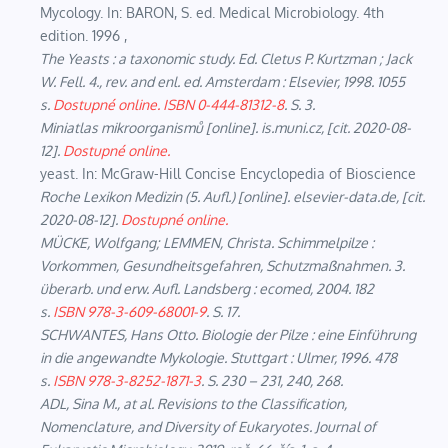
Mycology. In: BARON, S. ed. Medical Microbiology. 4th
edition. 1996 ,
The Yeasts : a taxonomic study
. Ed. Cletus P. Kurtzman ; Jack
W. Fell. 4., rev. and enl. ed. Amsterdam : Elsevier, 1998. 1055
s.
Dostupné online.
ISBN
0-444-81312-8
. S. 3.
Miniatlas mikroorganismů
[online]. is.muni.cz, [cit. 2020-08-
12].
Dostupné online.
yeast. In: McGraw-Hill Concise Encyclopedia of Bioscience
Roche Lexikon Medizin (5. Aufl.)
[online]. elsevier-data.de, [cit.
2020-08-12].
Dostupné online.
MÜCKE, Wolfgang; LEMMEN, Christa.
Schimmelpilze :
Vorkommen, Gesundheitsgefahren, Schutzmaßnahmen
. 3.
überarb. und erw. Aufl. Landsberg : ecomed, 2004. 182
s.
ISBN
978-3-609-68001-9
. S. 17.
SCHWANTES, Hans Otto.
Biologie der Pilze : eine Einführung
in die angewandte Mykologie
. Stuttgart : Ulmer, 1996. 478
s.
ISBN
978-3-8252-1871-3
. S. 230 – 231, 240, 268.
ADL, Sina M., at al. Revisions to the Classification,
Nomenclature, and Diversity of Eukaryotes.
Journal of