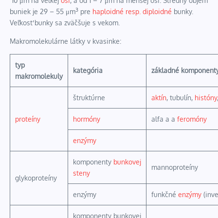
10 μm na veľkej
osi
, a od 1 – 7 μm na menšej osi. Stredný objem
3
buniek je 29 – 55 μm
pre
haploidné resp. diploidné
bunky.
Veľkosť bunky sa zväčšuje s vekom.
Makromolekulárne látky v kvasinke:
typ
kategória
základné komponent
makromolekuly
štruktúrne
aktín
,
tubulín
,
históny
proteíny
hormóny
alfa a a
feromóny
enzýmy
komponenty
bunkovej
mannoproteíny
steny
glykoproteíny
enzýmy
funkčné
enzýmy
(inve
komponenty bunkovej