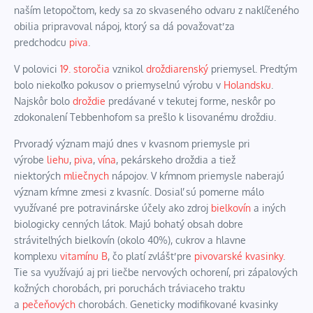
naším letopočtom, kedy sa zo skvaseného odvaru z naklíčeného
obilia pripravoval nápoj, ktorý sa dá považovať za
predchodcu
piva
.
V polovici
19. storočia
vznikol
droždiarenský
priemysel
. Predtým
bolo niekoľko pokusov o priemyselnú výrobu v
Holandsku
.
Najskôr bolo
droždie
predávané v tekutej forme, neskôr po
zdokonalení Tebbenhofom sa prešlo k lisovanému droždiu.
Prvoradý význam majú dnes v
kvasnom priemysle
pri
výrobe
liehu
,
piva
,
vína
, pekárskeho droždia a tiež
niektorých
mliečnych
nápojov. V kŕmnom priemysle naberajú
význam kŕmne zmesi z kvasníc. Dosiaľ sú pomerne málo
využívané pre potravinárske účely ako zdroj
bielkovín
a iných
biologicky cenných látok. Majú bohatý obsah dobre
stráviteľných bielkovín (okolo 40%), cukrov a hlavne
komplexu
vitamínu B
, čo platí zvlášť pre
pivovarské kvasinky
.
Tie sa využívajú aj pri liečbe nervových ochorení, pri zápalových
kožných chorobách, pri poruchách tráviaceho traktu
a
pečeňových
chorobách. Geneticky modifikované kvasinky