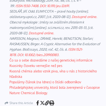
Eukaryotic Microbiology
, 2019, roč. 66, čís. 1, s. 4 –
119.
ISSN
1550-7408
.
DOI
:
10.1111/jeu.12691
.
SEDLÁŘ, Jiří.
Odd. EUMYCOTA – pravé houby
[online].
old.botany.upol.cz, 2007, [cit. 2020-08-12].
Dostupné online.
Obecná mykologie : (místy se zvláštním zřetelem k
makromycetům)
[online]. sci.muni.cz, rev. 2015-05-13, [cit.
2020-08-12].
Dostupné online.
IVARSSON, Magnus; DRAKE, Henrik; BENGTSON, Stefan;
RASMUSSEN, Birger. A Cryptic Alternative for the Evolution of
Hyphae.
BioEssays
, 2020, roč. 42, čís. 6.
ISSN
1521-
1878
.
DOI
:
10.1002/bies.201900183
.
Čo sa o sebe dozvedáme z našej genetickej informácie
Kvasinky človeku vernejšie než pes
Kvasná chémia alebo vznik piva, vína u nás z historického
hľadiska
Populárny článok (na Idnes) o štúdii odborníkov
Philadelphijskej univerzity, ktorá bola zverejnená v časopise
Nature Chemical Biology.
Share this Article