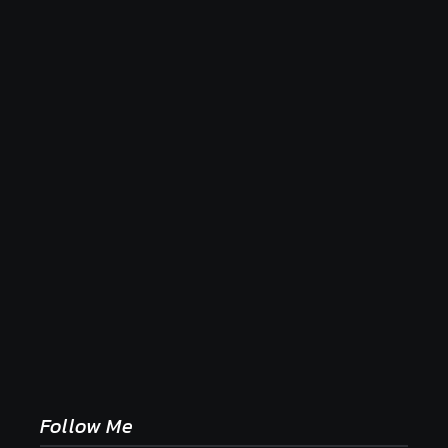
Naše tradičné jedlá netreba rehabilitovať módou,
ale pochopiť ich pôvodnú logiku
2. mája 2026
Follow Me