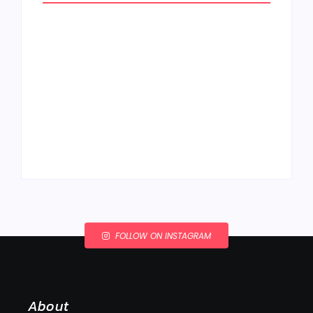
Ako to, že polievka
skysne a pokazí sa,
napriek tomu, že ju
Chlieb náš
znovu prevarím?
každodenný…
By
Admin
By
Admin
FOLLOW ON INSTAGRAM
About