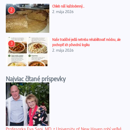
Chlieb náš každodenný…
2
2. mája 2026
Naše tradičné jedlá netreba rehabilitovať módou, ale
3
pochopiť ich pôvodnú logiku
2. mája 2026
Najviac čítané príspevky
Profesorka Eva Sapi, MD, z University of New Haven robí veľké