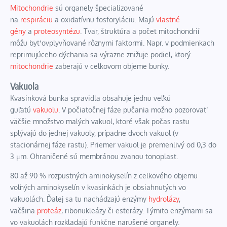
Mitochondrie
sú organely špecializované
na
respiráciu
a
oxidatívnu fosforyláciu
. Majú
vlastné
gény
a
proteosyntézu
. Tvar, štruktúra a počet mitochondrií
môžu byť ovplyvňované rôznymi faktormi. Napr. v podmienkach
reprimujúceho dýchania sa výrazne znižuje podiel, ktorý
mitochondrie
zaberajú v celkovom objeme bunky.
Vakuola
Kvasinková bunka spravidla obsahuje jednu veľkú
guľatú
vakuolu
. V počiatočnej fáze pučania možno pozorovať
väčšie množstvo malých vakuol, ktoré však počas rastu
splývajú do jednej vakuoly, prípadne dvoch vakuol (v
stacionárnej fáze rastu). Priemer vakuol je premenlivý od 0,3 do
3 μm. Ohraničené sú membránou zvanou
tonoplast
.
80 až 90 % rozpustných aminokyselín z celkového objemu
voľných aminokyselín v kvasinkách je obsiahnutých vo
vakuolách. Ďalej sa tu nachádzajú enzýmy
hydrolázy
,
väčšina
proteáz
,
ribonukleázy
či
esterázy
. Týmito enzýmami sa
vo vakuolách rozkladajú funkčne narušené organely.