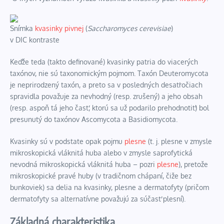
Snímka
kvasinky pivnej
(
Saccharomyces cerevisiae
)
v
DIC
kontraste
Keďže teda (takto definované) kvasinky patria do viacerých
taxónov, nie sú taxonomickým pojmom. Taxón Deuteromycota
je neprirodzený taxón, a preto sa v posledných desaťročiach
spravidla považuje za nevhodný (resp. zrušený) a jeho obsah
(resp. aspoň tá jeho časť, ktorú sa už podarilo prehodnotiť) bol
presunutý do taxónov Ascomycota a Basidiomycota.
Kvasinky sú v podstate opak pojmu
plesne
(t. j. plesne v zmysle
mikroskopická vláknitá huba alebo v zmysle saprofytická
nevodná mikroskopická vláknitá huba – pozri
plesne
), pretože
mikroskopické pravé huby (v tradičnom chápaní, čiže bez
bunkoviek) sa delia na kvasinky, plesne a
dermatofyty
(pričom
dermatofyty sa alternatívne považujú za súčasť plesní).
Základná charakteristika