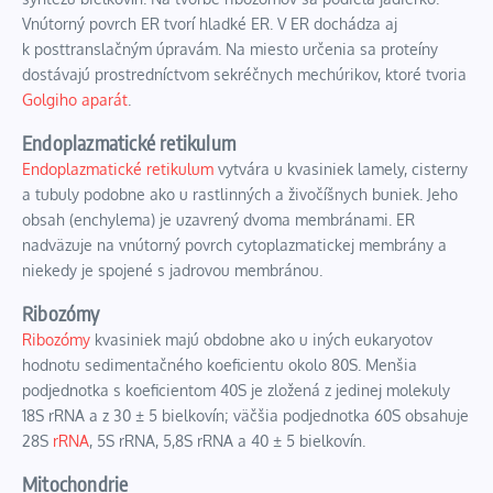
Vnútorný povrch ER tvorí hladké ER. V ER dochádza aj
k
posttranslačným úpravám
. Na miesto určenia sa proteíny
dostávajú prostredníctvom sekréčnych mechúrikov, ktoré tvoria
Golgiho aparát
.
Endoplazmatické retikulum
Endoplazmatické retikulum
vytvára u kvasiniek lamely, cisterny
a tubuly podobne ako u rastlinných a živočíšnych buniek. Jeho
obsah (enchylema) je uzavrený dvoma membránami. ER
nadväzuje na vnútorný povrch cytoplazmatickej membrány a
niekedy je spojené s jadrovou membránou.
Ribozómy
Ribozómy
kvasiniek majú obdobne ako u iných eukaryotov
hodnotu sedimentačného koeficientu okolo 80S. Menšia
podjednotka s koeficientom 40S je zložená z jedinej molekuly
18S rRNA a z 30 ± 5 bielkovín; väčšia podjednotka 60S obsahuje
28S
rRNA
, 5S rRNA, 5,8S rRNA a 40 ± 5 bielkovín.
Mitochondrie