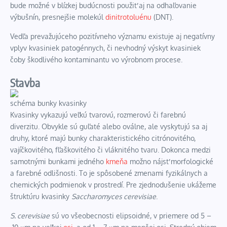
bude možné v blízkej budúcnosti použiť aj na odhaľovanie
výbušnín, presnejšie molekúl
dinitrotoluénu
(DNT).
Vedľa prevažujúceho pozitívneho významu existuje aj negatívny
vplyv kvasiniek patogénnych, či nevhodný výskyt kvasiniek
čoby škodlivého kontaminantu vo výrobnom procese.
Stavba
schéma bunky kvasinky
Kvasinky vykazujú veľkú tvarovú, rozmerovú či farebnú
diverzitu. Obvykle sú guľaté alebo oválne, ale vyskytujú sa aj
druhy, ktoré majú bunky charakteristického citrónovitého,
vajíčkovitého, fľaškovitého či vláknitého tvaru. Dokonca medzi
samotnými bunkami jedného
kmeňa
možno nájsť morfologické
a farebné odlišnosti. To je spôsobené zmenami fyzikálnych a
chemických podmienok v prostredí. Pre zjednodušenie ukážeme
štruktúru kvasinky
Saccharomyces cerevisiae
.
S. cerevisiae
sú vo všeobecnosti elipsoidné, v priemere od 5 –