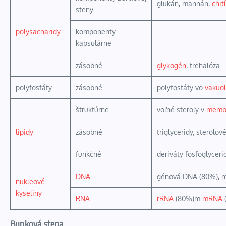
glukán
,
mannán
,
chit
steny
polysacharidy
komponenty
kapsulárne
zásobné
glykogén
,
trehalóza
polyfosfáty
zásobné
polyfosfáty vo
vakuo
štruktúrne
voľné
steroly
v
memb
lipidy
zásobné
triglyceridy, sterolov
funkčné
deriváty
fosfoglyceri
DNA
génová DNA (80%), m
nukleové
kyseliny
RNA
rRNA
(80%)m
mRNA
Bunková stena