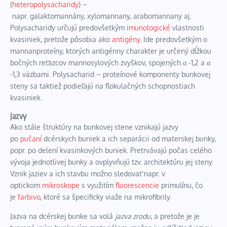
(
heteropolysacharidy
) –
napr.
galaktomannány
,
xylomannany
,
arabomannany
aj.
Polysacharidy určujú predovšetkým
imunologické
vlastnosti
kvasiniek, pretože pôsobia ako
antigény
. Ide predovšetkým o
mannanproteíny, ktorých antigénny charakter je určený dĺžkou
bočných reťazcov mannosylových zvyškov, spojených α -1,2 a α
-1,3 väzbami. Polysacharid – proteínové komponenty bunkovej
steny sa taktiež podieľajú na flokulačných schopnostiach
kvasiniek.
Jazvy
Ako stále štruktúry na bunkovej stene vznikajú jazvy
po
pučaní
dcérskych buniek a ich separácii od materskej bunky,
popr. po delení kvasinkových buniek. Pretrvávajú počas celého
vývoja jednotlivej bunky a ovplyvňujú tzv. architektúru jej steny.
Vznik jaziev a ich stavbu možno sledovať napr. v
optickom
mikroskope
s využitím
fluorescencie
primulínu
, čo
je
farbivo
, ktoré sa špecificky viaže na
mikrofibrily
.
Jazva na dcérskej bunke sa volá
jazva zrodu
, a pretože je je