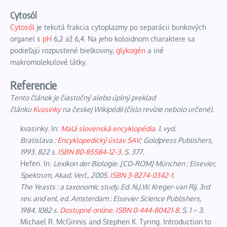
Cytosól
Cytosól
je tekutá frakcia cytoplazmy po separácii bunkových
organel s
pH
6,2 až 6,4. Na jeho koloidnom charaktere sa
podieľajú rozpustené bielkoviny,
glykogén
a iné
makromolekulové látky.
Referencie
Tento článok je čiastočný alebo úplný preklad
článku
Kvasinky
na českej Wikipédii (číslo revízie nebolo určené).
kvasinky. In:
Malá slovenská encyklopédia
. 1. vyd.
Bratislava :
Encyklopedický ústav SAV
; Goldpress Publishers,
1993. 822 s.
ISBN
80-85584-12-3
. S. 377.
Hefen. In:
Lexikon der Biologie
. [CD-ROM] München : Elsevier,
Spektrum, Akad. Verl., 2005.
ISBN
3-8274-0342-1
.
The Yeasts : a taxonomic study
. Ed. N.J.W. Kreger-van Rij. 3rd
rev. and enl. ed. Amsterdam : Elsevier Science Publishers,
1984. 1082 s.
Dostupné online.
ISBN
0-444-80421-8
. S. 1 – 3.
Michael R. McGinnis and Stephen K. Tyring. Introduction to