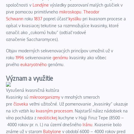
spoločnosti v
Londýne
výsledky pozorovaní malých guličiek v
pive pomocou primitívneho
mikroskopu
.
Theodor
Schwann
roku
1837
poprel účasť
kyslíku
pri kvasnom procese a
opísal v kvasiacej tekutine sa rozmnožujúce kvasinky, ktoré
označil ako „cukornú hubu“ (odtiaľ rodové
označenie
Saccharomyces
).
Objav moderných
sekvenovacých
princípov umožnil už v
roku
1996
sekvenovanie
genómu
kvasinky ako vôbec
prvého
eukaryotného
genómu.
Význam a využitie
Vysušená kvasničná kultúra
Kvasinky sú
mikroorganizmy
v mnohých smeroch
pre
človeka
veľmi užitočné. Už pomenovanie „kvasinky“ ukazuje
na ich vzťah ku
kvasným procesom
. Najstarší nález nádobiek na
víno pochádza z
neolitickej
kuchyne v Hajji Firuz Tepe (8500 –
4000 rokov pr. n. l.) na území dnešného
Iránu
.
Kvasenie bolo
známe už v starom
Babylone
v období 6000 – 4000 rokov pred