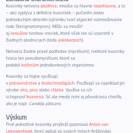
Kvasinky netvoria
plodnice
, množia sa hlavne
nepohlavne
, a to
– ako vyplýva z definície kvasiniek – pučaním alebo
jednoduchým delením (výnimku tvorí atypické rozmnožovanie
rodu
Sterigmatomyces
). Môžu sa množiť
aj
sexuálne
tvorbou
vreciek
, ktoré však nie sú uzavreté v
žiadnych plodniciach (teda
askokarpoch
).
Netvoria žiadne pravé
podhubie (mycélium)
; niektoré kvasinky
tvoria len
pseudomycélium
, ktoré sa
podobá
kolóniám
jednobunkových organizmov.
Kvasinky sa hojne využívajú
v
potravinárstve
a
biotechnológiách
. Používajú sa napríklad pri
výrobe
vína
,
piva
alebo
chleba
. Využíva sa ich
schopnosť
kvasenia
. Sú ale medzi nimi aj pôvodcovia chorôb,
ako je napr.
Candida albicans
.
Výskum
Prvé jednotlivé kvasinky prvýkrát pozoroval
Anton van
Leeuwenhoek
, ktorý opísal vo svojich listoch Kráľovskej