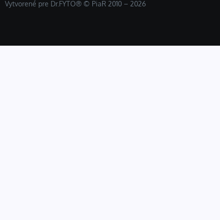
Vytvorené pre Dr.FYTO® © PiaR 2010 – 2026