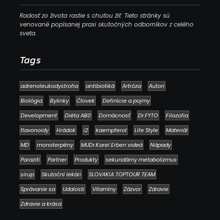
Radosť zo života rastie s chuťou žiť. Tieto stránky sú
venované popísanej praxi skutočných odborníkov z celého
sveta.
Tags
adrenoleukodystrofia
antibiotiká
Artróza
Autori
Biológia
Bylinky
Človek
Definície a pojmy
Development
Diéta AB0
Domácnosť
Dr.FYTO
Filozofia
flavonoidy
Hrádok
i2
kaempferol
Life Style
Materiál
MD
monoterpény
MUDr.Karel Erben videá
Nápady
Paraziti
Partner
Produkty
sekundárny metabolizmus
sirup
Skutoční lekári
SLOVAKIA TOPTOUR TEAM
Správanie sa
Udalosti
Vitamíny
Zázvor
Zdravie
Zdravie a krása