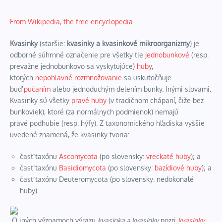
From Wikipedia, the free encyclopedia
Kvasinky
(staršie:
kvasinky a kvasinkové mikroorganizmy
) je
odborné súhrnné označenie pre všetky tie
jednobunkové
(resp.
prevažne jednobunkovo sa vyskytujúce)
huby
,
ktorých
nepohlavné rozmnožovanie
sa uskutočňuje
buď
pučaním
alebo jednoduchým delením bunky. Inými slovami:
Kvasinky sú všetky
pravé huby
(v tradičnom chápaní, čiže bez
bunkoviek), ktoré (za normálnych podmienok) nemajú
pravé
podhubie
(resp. hýfy). Z taxonomického hľadiska vyššie
uvedené znamená, že kvasinky tvoria:
časť taxónu
Ascomycota
(po slovensky:
vreckaté huby
); a
časť taxónu
Basidiomycota
(po slovensky:
bazídiové huby
); a
časť taxónu
Deuteromycota
(po slovensky:
nedokonalé
huby
).
O iných významoch výrazu
kvasinka a kvasinky
pozri
kvasinky
.