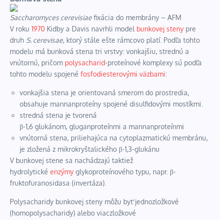
Saccharomyces cerevisiae
fixácia do membrány –
AFM
V roku
1970
Kidby a Davis navrhli model
bunkovej steny
pre
druh
S. cerevisae
, ktorý stále ešte rámcovo platí. Podľa tohto
modelu má bunková stena tri vrstvy: vonkajšiu, strednú a
vnútornú, pričom
polysacharid
-proteínové komplexy sú podľa
tohto modelu spojené
fosfodiesterovými väzbami
:
vonkajšia stena je orientovaná smerom do prostredia,
obsahuje
mannanproteíny
spojené disulfidovými mostíkmi.
stredná stena je tvorená
β-1,6
glukánom
,
gluganproteínmi
a
mannanproteínmi
vnútorná stena, priliehajúca na cytoplazmatickú membránu,
je zložená z mikrokryštalického β-1,3-glukánu
V bunkovej stene sa nachádzajú taktiež
hydrolytické
enzýmy
glykoproteínového typu, napr. β-
fruktofuranosidasa (
invertáza
).
Polysacharidy bunkovej steny môžu byť jednozložkové
(
homopolysacharidy
) alebo viaczložkové