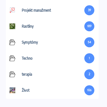
Projekt manažment
39
Rastliny
189
Symptómy
54
Techno
1
terapia
2
Život
106