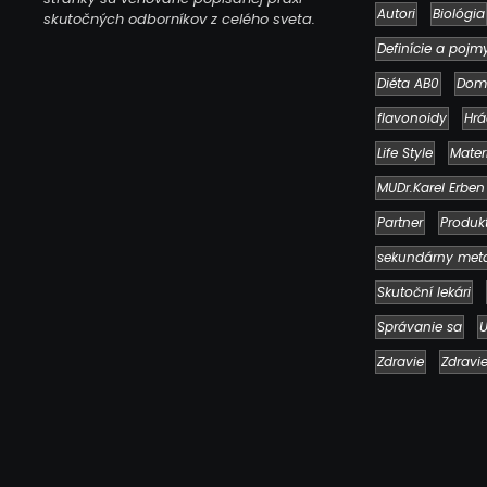
Autori
Biológia
skutočných odborníkov z celého sveta.
Definície a pojm
Diéta AB0
Dom
flavonoidy
Hrá
Life Style
Mater
MUDr.Karel Erben
Partner
Produk
sekundárny met
Skutoční lekári
Správanie sa
U
Zdravie
Zdravi