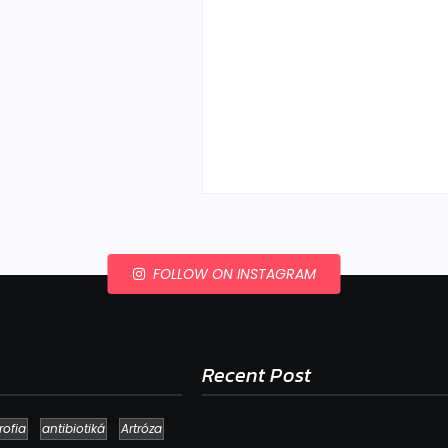
Ako to, že polievka sky
a pokazí sa, napriek to
že ju znovu prevarím?
By
Admin
-
23. júla 2026
FOLLOW ON INSTAGRAM
Recent Post
rofia
antibiotiká
Artróza